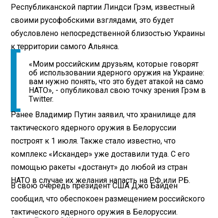
Республиканской партии Линдси Грэм, известный
своими русофобскими взглядами, это будет
обусловлено непосредственной близостью Украины
к территории самого Альянса.
«Моим российским друзьям, которые говорят
об использовании ядерного оружия на Украине:
вам нужно понять, что это будет атакой на само
НАТО», - опубликовал свою точку зрения Грэм в
Twitter.
Ранее Владимир Путин заявил, что хранилище для
тактического ядерного оружия в Белоруссии
построят к 1 июля. Также стало известно, что
комплекс «Искандер» уже доставили туда. С его
помощью ракеты «достанут» до любой из стран
НАТО в случае их желания напасть на РФ или РБ.
В свою очередь президент США Джо Байден
сообщил, что обеспокоен размещением российского
тактического ядерного оружия в Белоруссии.