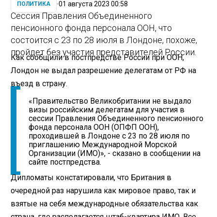
01 августа 2023 00:58
ПОЛИТИКА
Сессия Правления Объединенного
пенсионного фонда персонала ООН, что
состоится с 23 по 28 июля в Лондоне, похоже,
пройдет без участия представителей России.
Как сообщили в постпредстве России при ООН,
Лондон не выдал разрешение делегатам от РФ на
въезд в страну.
«Правительство Великобритании не выдало
визы российским делегатам для участия в
сессии Правления Объединенного пенсионного
фонда персонала ООН (ОПФП ООН),
проходившей в Лондоне с 23 по 28 июля по
приглашению Международной Морской
Организации (ИМО)», - сказано в сообщении на
сайте постпредства.
Дипломаты констатировали, что Британия в
очередной раз нарушила как мировое право, так и
взятые на себя международные обязательства как
страна, где располагается штаб-квартира ИМО. Все