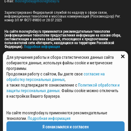
E-mail: 
mosregtoday@mosregtoday.ru
Зарегистрировано Федеральной службой по надзору в сфере связи, 
информационных технологий и массовых коммуникаций (Роскомнадзор) Рег. 
номер ЭЛ № ФС77-89830 от 28.07.2025

На сайте mosregtoday.ru применяются рекомендательные технологии 
(информационные технологии предоставления информации на основе сбора, 
систематизации и анализа сведений, относящихся к предпочтениям 
пользователей сети «Интернет», находящихся на территории Российской 
Федерации).
 Подробная информация
© 2026 ПРАВА НА ВСЕ МАТЕРИАЛЫ САЙТА ПРИНАДЛЕЖАТ ГАУ МО "ЦИФРОВЫЕ 
Для улучшения работы и сбора статистических данных сайта
МЕДИА" (ОГРН: 1255000059467).
собираются данные, используя файлы cookie и метрические
программы.
Продолжая работу с сайтом, Вы даете свое
согласие на
ПОЛИТИКА ОБРАБОТКИ И ЗАЩИТЫ ПЕРСОНАЛЬНЫХ ДАННЫХ
обработку персональных данных
,
НОВОСТИ
а также подтверждаете ознакомление с
Политикой обработки и
ГАЗЕТЫ
защиты персональных данных
. Файлы cookie можно отключить
РЕКЛАМОДАТЕЛЯМ
в настройках Вашего браузера.
КОНТАКТНАЯ ИНФОРМАЦИЯ
О РЕДАКЦИИ
На сайте mosregtoday.ru применяются рекомендательные
СПЕЦПРОЕКТЫ
технологии.
Подробная информация
СТАТЬИ
ПОЛИТИКА КОНФИДЕНЦИАЛЬНОСТИ
Я ознакомился и согласен