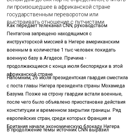
ли произошедшее в африканской стране
государственным переворотом или
выстраивать отношение с путчистами.
Как передает телеканал CNN, руководством
Пентагона запрещено находящимся с
инструкторской миссией в Нигере американским
военным в количестве 1 тыс человек покидать
военную базу в Агадесе. Причина -
продолжающиеся с конца июля беспорядки в этой
африканской стране.
Напомним, 26 июля президентская гвардия сместила
с поста главы Нигера президента страны Мохамеда
Базума. Позже на строну гвардии встали военные,
после чего было объявлено приостановке действия
конституции и временном закрытии границы. Ряд
европейских стран, среди которых Франция и
Британия начали экономическую блокаду Нигера.
В продолжение темы источник CNN выразил