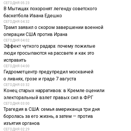
СЕГОДНЯ 05:23
В Мытищах похоронят легенду советского
баскетбола Ивана Едешко
СЕГОДНЯ 04:32
Трамп заявил о скором завершении военной
операции США против Ирана
СЕГОДНЯ 04:02
Эффект чуткого радара: почему пожилые
люди просыпаются на рассвете и как это
исправить
СЕГОДНЯ 04:00
Гидрометцентр предупредил москвичей
о ливнях, грозе и граде 7 августа
СЕГОДНЯ 03:32
Конец старых нарративов: в Кремле оценили
электоральный взлет правых сил в ФРГ
СЕГОДНЯ 03:00
Трагедия в США: семья американца три дня
боролась за его жизнь, а затем — против
изъятия органов
СЕГОДНЯ 02:29