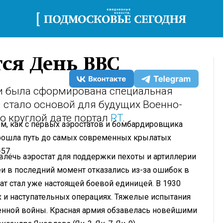
тся День ВВС
ии была сформирована специальная
я стало основой для будущих Военно-
о круглой дате портал
RT
.
м, как с первых аэростатов и бомбардировщика
прошла путь до самых современных крылатых
57.
лечь аэростат для поддержки пехоты и артиллерии
деи в последний момент отказались из-за ошибок в
тат стал уже настоящей боевой единицей. В 1930
 и наступательных операциях. Тяжелые испытания
енной войны. Красная армия обзавелась новейшими