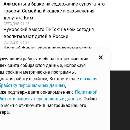
Алименты в браке на содержание супруга: что
говорит Семейный кодекс и разъяснения
депутата Ким
СЕГОДНЯ 01:42
Чуковский вместо TikTok: на чем сегодня
воспитывают детей в России
СЕГОДНЯ 01:21
Кислый финал: какие популярные ягоды
категорически противопоказаны при гастрите
улучшения работы и сбора статистических
ых сайта собираются данные, используя
ы cookie и метрические программы.
олжая работу с сайтом, Вы даете свое
согласие
бработку персональных данных
,
кже подтверждаете ознакомление с
Политикой
КИ И ЗАЩИТЫ
ННЫХ
ботки и защиты персональных данных
. Файлы
ie можно отключить в настройках Вашего
зера.
РМАЦИЯ