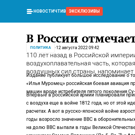
НОВОСТИ
ЧТИВО
ЭКСКЛЮЗИВЫ
В России отмечае
12 августа 2022 09:42
ПОЛИТИКА
110 лет назад в Российской импер
воздухоплавательная часть, котора
воздушных сил страны, напоминает 
Издание публикует большое исследование о то
«Илья Муромец» российская боевая авиация 
машин вроде истребителя пятого поколения Су-
Впервые в российской армии планировали прив
с воздуха еще в войне 1812 года, но от этой и
расчетах. А вот в русско-японской войне аэрос
годы возросло значение ВВС в оборонительных
на долю ВВС выпали в годы Великой Отечеств