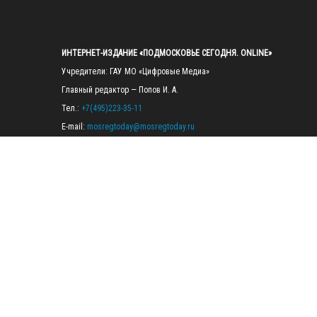
ИНТЕРНЕТ-ИЗДАНИЕ «ПОДМОСКОВЬЕ СЕГОДНЯ. ONLINE»
Учредители: ГАУ МО «Цифровые Медиа»

Главный редактор — Попов И. А.

Тел.: 
+7(495)223-35-11
E-mail: 
mosregtoday@mosregtoday.ru
Зарегистрировано Федеральной службой по надзору в сфере связи, 
информационных технологий и массовых коммуникаций 
(Роскомнадзор) Рег. номер ЭЛ № ФС77-89830 от 28.07.2025

На сайте mosregtoday.ru применяются рекомендательные технологии 
(информационные технологии предоставления информации на основе
сбора, систематизации и анализа сведений, относящихся к 
предпочтениям пользователей сети «Интернет», находящихся на 
территории Российской Федерации).
 Подробная информация
© 2026 ПРАВА НА ВСЕ МАТЕРИАЛЫ САЙТА ПРИНАДЛЕЖАТ ГАУ МО 
"ЦИФРОВЫЕ МЕДИА" (ОГРН: 1255000059467).