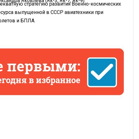
сандра Яковлева (Як-3, Як-7, Як-9).
екватную стратегию развития Военно-космических
есурса выпущенной в СССР авиатехники при
олетов и БПЛА.