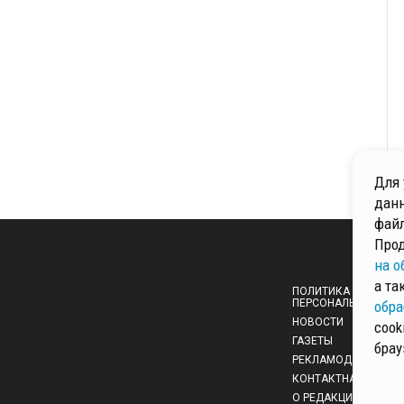
Для 
данн
файл
Прод
на о
а та
ПОЛИТИКА ОБРАБОТ
ПЕРСОНАЛЬНЫХ ДА
обра
НОВОСТИ
cook
ГАЗЕТЫ
брау
РЕКЛАМОДАТЕЛЯМ
КОНТАКТНАЯ ИНФО
О РЕДАКЦИИ