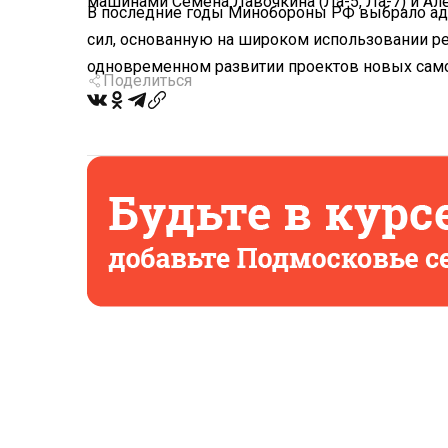
машинами Семена Лавочкина (Ла-5, Ла-7) и Алек
В последние годы Минобороны РФ выбрало ад
сил, основанную на широком использовании р
одновременном развитии проектов новых сам
Поделиться