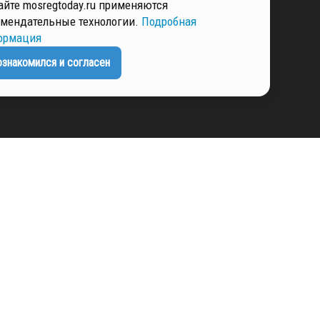
айте mosregtoday.ru применяются
мендательные технологии.
Подробная
ормация
ЕНЦИАЛЬНОСТИ
ознакомился и согласен