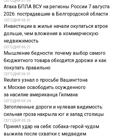
СЕГОДНЯ 07:09
Атака БПЛА ВСУ на регионы России 7 августа
2026: пострадавшие в Белгородской области
СЕГОДНЯ 06:31
Инвестиции в жилье начали окупаться втрое
дольше, чем вложения в коммерческую
недвижимость
СЕГОДНЯ 06:21
Мышление бедности: почему выбор самого
бюджетного товара обходится дороже и как
покупать правильно
СЕГОДНЯ 06:01
Reuters узнал о просьбе Вашингтона
к Москве освободить осужденного
за насилие американца Гилмана
СЕГОДНЯ 05:34
Затопленные дороги и нулевая видимость:
сильная гроза накрыла юг и запад столицы
СЕГОДНЯ 05:26
Принял удар на себя: собака-герой чудом
выжила после схватки с медведем