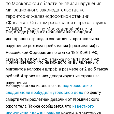
по Московской области выявили нарушения
миграционного законодательства на
территории железнодорожной станции
«Фрязево». Об этом рассказали в пресс-службе
ГУ МВД России по Московской области.
Так, в ходе рейда в отношении шестнадцати
иностранных граждан составлены протоколы за
нарушение режима пребывания (проживания) в
Российской Федерации по статье 18.8 КоАП РФ,
статье 18.10 КоАП РФ, а также по 18.11 КоАП РФ.
Примечательно, что на каждого из выявленных
мигрантов наложен штраф в размере от 2 до 5 тысяч
рублей. А троих из них депортируют из страны за
нарушения.
Накануне стало известно, что
подмосковные
следователи возбудили уголовное дело
по факту
смерти четырехлетней девочки от термического
ожога тела. Также сообщается, что
известного
иконописца дважды ранили
ножом в электричке