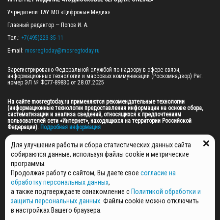
Учредители: ГАУ МО «Цифровые Медиа»

Главный редактор — Попов И. А.

Тел.: 
+7(495)223-35-11
E-mail: 
mosregtoday@mosregtoday.ru
Зарегистрировано Федеральной службой по надзору в сфере связи, 
информационных технологий и массовых коммуникаций (Роскомнадзор) Рег. 
номер ЭЛ № ФС77-89830 от 28.07.2025

На сайте mosregtoday.ru применяются рекомендательные технологии 
(информационные технологии предоставления информации на основе сбора, 
систематизации и анализа сведений, относящихся к предпочтениям 
пользователей сети «Интернет», находящихся на территории Российской 
Федерации).
 Подробная информация
© 2026 ПРАВА НА ВСЕ МАТЕРИАЛЫ САЙТА ПРИНАДЛЕЖАТ ГАУ МО "ЦИФРОВЫЕ 
Для улучшения работы и сбора статистических данных сайта
МЕДИА" (ОГРН: 1255000059467).
собираются данные, используя файлы cookie и метрические
программы.
Продолжая работу с сайтом, Вы даете свое
согласие на
ПОЛИТИКА ОБРАБОТКИ И ЗАЩИТЫ ПЕРСОНАЛЬНЫХ ДАННЫХ
обработку персональных данных
,
НОВОСТИ
а также подтверждаете ознакомление с
Политикой обработки и
ГАЗЕТЫ
защиты персональных данных
. Файлы cookie можно отключить
РЕКЛАМОДАТЕЛЯМ
в настройках Вашего браузера.
КОНТАКТНАЯ ИНФОРМАЦИЯ