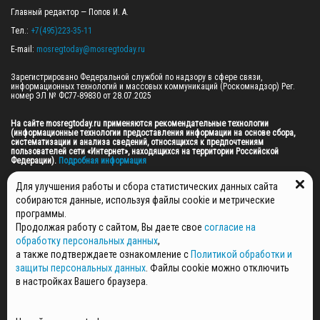
Главный редактор — Попов И. А.

Тел.: 
+7(495)223-35-11
E-mail: 
mosregtoday@mosregtoday.ru
Зарегистрировано Федеральной службой по надзору в сфере связи, 
информационных технологий и массовых коммуникаций (Роскомнадзор) Рег. 
номер ЭЛ № ФС77-89830 от 28.07.2025

На сайте mosregtoday.ru применяются рекомендательные технологии 
(информационные технологии предоставления информации на основе сбора, 
систематизации и анализа сведений, относящихся к предпочтениям 
пользователей сети «Интернет», находящихся на территории Российской 
Федерации).
 Подробная информация
© 2026 ПРАВА НА ВСЕ МАТЕРИАЛЫ САЙТА ПРИНАДЛЕЖАТ ГАУ МО "ЦИФРОВЫЕ 
Для улучшения работы и сбора статистических данных сайта
МЕДИА" (ОГРН: 1255000059467).
собираются данные, используя файлы cookie и метрические
программы.
Продолжая работу с сайтом, Вы даете свое
согласие на
ПОЛИТИКА ОБРАБОТКИ И ЗАЩИТЫ ПЕРСОНАЛЬНЫХ ДАННЫХ
обработку персональных данных
,
НОВОСТИ
а также подтверждаете ознакомление с
Политикой обработки и
ГАЗЕТЫ
защиты персональных данных
. Файлы cookie можно отключить
РЕКЛАМОДАТЕЛЯМ
в настройках Вашего браузера.
КОНТАКТНАЯ ИНФОРМАЦИЯ
О РЕДАКЦИИ