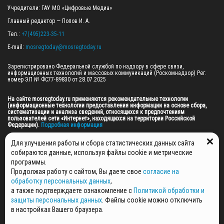
Учредители: ГАУ МО «Цифровые Медиа»

Главный редактор — Попов И. А.

Тел.: 
+7(495)223-35-11
E-mail: 
mosregtoday@mosregtoday.ru
Зарегистрировано Федеральной службой по надзору в сфере связи, 
информационных технологий и массовых коммуникаций (Роскомнадзор) Рег. 
номер ЭЛ № ФС77-89830 от 28.07.2025

На сайте mosregtoday.ru применяются рекомендательные технологии 
(информационные технологии предоставления информации на основе сбора, 
систематизации и анализа сведений, относящихся к предпочтениям 
пользователей сети «Интернет», находящихся на территории Российской 
Федерации).
 Подробная информация
© 2026 ПРАВА НА ВСЕ МАТЕРИАЛЫ САЙТА ПРИНАДЛЕЖАТ ГАУ МО "ЦИФРОВЫЕ 
Для улучшения работы и сбора статистических данных сайта
МЕДИА" (ОГРН: 1255000059467).
собираются данные, используя файлы cookie и метрические
программы.
Продолжая работу с сайтом, Вы даете свое
согласие на
ПОЛИТИКА ОБРАБОТКИ И ЗАЩИТЫ ПЕРСОНАЛЬНЫХ ДАННЫХ
обработку персональных данных
,
НОВОСТИ
а также подтверждаете ознакомление с
Политикой обработки и
ГАЗЕТЫ
защиты персональных данных
. Файлы cookie можно отключить
РЕКЛАМОДАТЕЛЯМ
в настройках Вашего браузера.
КОНТАКТНАЯ ИНФОРМАЦИЯ