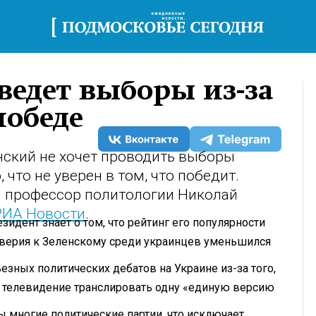
ведет выборы из-за
победе
ский не хочет проводить выборы
 что не уверен в том, что победит.
 профессор политологии Николай
РИА Новости
.
идент знает о том, что рейтинг его популярности
доверия к Зеленскому среди украинцев уменьшился
зных политических дебатов на Украине из-за того,
е телевидение транслировать одну «единую версию
ы многие политические партии, что исключает