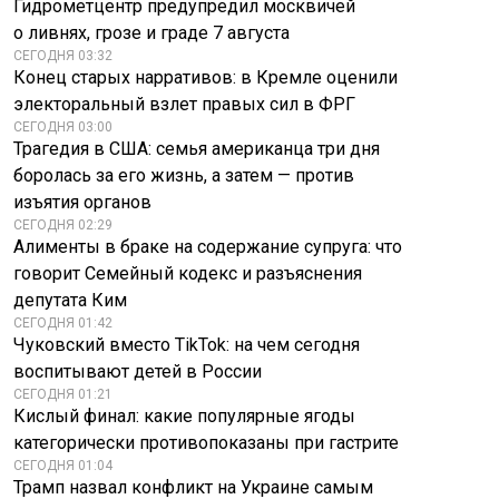
Гидрометцентр предупредил москвичей
о ливнях, грозе и граде 7 августа
СЕГОДНЯ 03:32
Конец старых нарративов: в Кремле оценили
электоральный взлет правых сил в ФРГ
СЕГОДНЯ 03:00
Трагедия в США: семья американца три дня
боролась за его жизнь, а затем — против
изъятия органов
СЕГОДНЯ 02:29
Алименты в браке на содержание супруга: что
говорит Семейный кодекс и разъяснения
депутата Ким
СЕГОДНЯ 01:42
Чуковский вместо TikTok: на чем сегодня
воспитывают детей в России
СЕГОДНЯ 01:21
Кислый финал: какие популярные ягоды
категорически противопоказаны при гастрите
СЕГОДНЯ 01:04
Трамп назвал конфликт на Украине самым