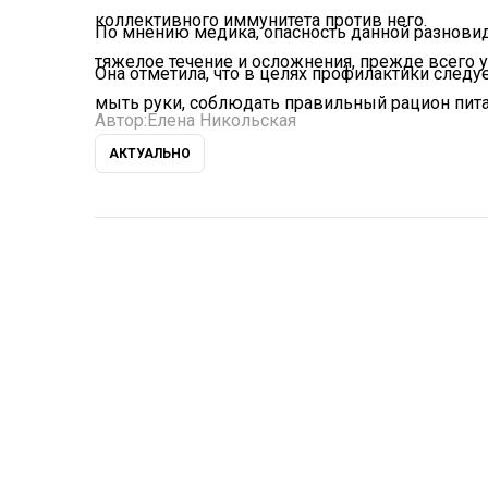
коллективного иммунитета против него.
По мнению медика, опасность данной разновид
тяжелое течение и осложнения, прежде всего у
Она отметила, что в целях профилактики след
мыть руки, соблюдать правильный рацион пита
Автор:
Елена Никольская
АКТУАЛЬНО