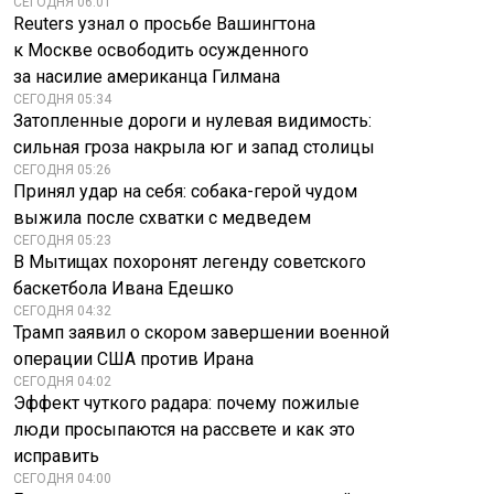
СЕГОДНЯ 06:01
Reuters узнал о просьбе Вашингтона
к Москве освободить осужденного
за насилие американца Гилмана
СЕГОДНЯ 05:34
Затопленные дороги и нулевая видимость:
сильная гроза накрыла юг и запад столицы
СЕГОДНЯ 05:26
Принял удар на себя: собака-герой чудом
выжила после схватки с медведем
СЕГОДНЯ 05:23
В Мытищах похоронят легенду советского
баскетбола Ивана Едешко
СЕГОДНЯ 04:32
Трамп заявил о скором завершении военной
операции США против Ирана
СЕГОДНЯ 04:02
Эффект чуткого радара: почему пожилые
люди просыпаются на рассвете и как это
исправить
СЕГОДНЯ 04:00