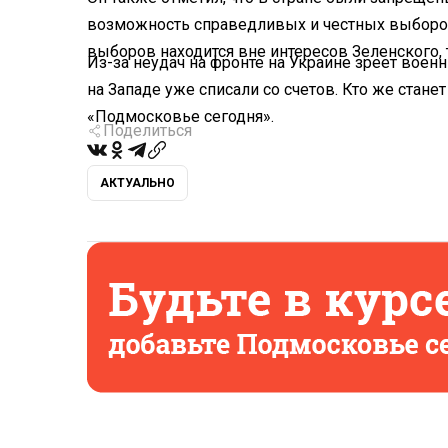
возможность справедливых и честных выборов
выборов находится вне интересов Зеленского, т
Из-за неудач на фронте на Украине зреет воен
на Западе уже списали со счетов. Кто же станет
«Подмосковье сегодня».
Поделиться
АКТУАЛЬНО