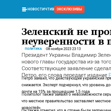
НОВОСТИ
ЧТИВО
ЭКСКЛЮЗИВЫ
Зеленский не про
неуверенности в 
08 ноября 2023 23:13
ПОЛИТИКА
Президент Украины Владимир Зелен
нового главы государства из-за того,
Соответствующее заявление сделал
Петро, его слова передает издание
Петро заявил, что действующий украинский през
снижается. Эксперт подчеркнул, что уровень 
почти на 15% за прошедшие 1,5 года.
Политолог также заявил о невозможности серье
что местное правительство заставляет местно
новостей».
Он также отметил, что в стране были запрещен