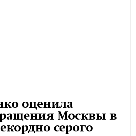
нко оценила
вращения Москвы в
рекордно серого