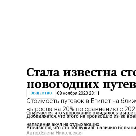
Стала известна с
новогодних путев
08 ноября 2023 23:11
ОБЩЕСТВО
Стоимость путевок в Египет на бл
выросла на 20% по сравнению с 202
Отмечается, что удорожание ожидалось выше р
Добавляется, что этого не произошло из-за во
нападения акул на отдыхающих.
Уточняется, что это послужило наличию больши
Автор:
Елена Никольская