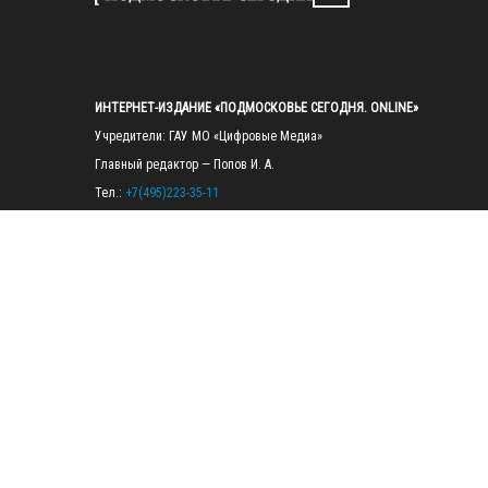
ИНТЕРНЕТ-ИЗДАНИЕ «ПОДМОСКОВЬЕ СЕГОДНЯ. ONLINE»
Учредители: ГАУ МО «Цифровые Медиа»

Главный редактор — Попов И. А.

Тел.: 
+7(495)223-35-11
E-mail: 
mosregtoday@mosregtoday.ru
Зарегистрировано Федеральной службой по надзору в сфере связи, 
информационных технологий и массовых коммуникаций 
(Роскомнадзор) Рег. номер ЭЛ № ФС77-89830 от 28.07.2025

На сайте mosregtoday.ru применяются рекомендательные технологии 
(информационные технологии предоставления информации на основе
сбора, систематизации и анализа сведений, относящихся к 
предпочтениям пользователей сети «Интернет», находящихся на 
территории Российской Федерации).
 Подробная информация
© 2026 ПРАВА НА ВСЕ МАТЕРИАЛЫ САЙТА ПРИНАДЛЕЖАТ ГАУ МО 
"ЦИФРОВЫЕ МЕДИА" (ОГРН: 1255000059467).