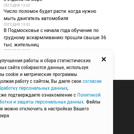
СЕГОДНЯ 13:02
Число поломок будет расти: когда нужно
мыть двигатель автомобиля
СЕГОДНЯ 13:02
В Подмосковье с начала года обучение по
грудному вскармливанию прошли свыше 36
тыс. жительниц
СЕГОДНЯ 12:55
Жители Подмосковья смогут проверить
улучшения работы и сбора статистических
здоровье в парках 25 округов
ых сайта собираются данные, используя
ы cookie и метрические программы.
олжая работу с сайтом, Вы даете свое
согласие
бработку персональных данных
,
кже подтверждаете ознакомление с
Политикой
ботки и защиты персональных данных
. Файлы
КИ И ЗАЩИТЫ
ННЫХ
ie можно отключить в настройках Вашего
зера.
РМАЦИЯ