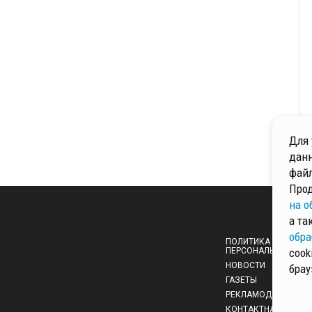
Для 
данн
файл
Прод
на о
а та
обра
ПОЛИТИКА ОБРАБОТ
ПЕРСОНАЛЬНЫХ ДА
cook
НОВОСТИ
брау
ГАЗЕТЫ
РЕКЛАМОДАТЕЛЯМ
КОНТАКТНАЯ ИНФО