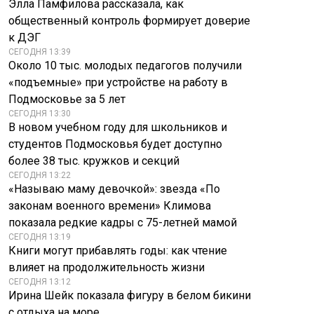
Элла Памфилова рассказала, как
общественный контроль формирует доверие
к ДЭГ
СЕГОДНЯ 13:39
Около 10 тыс. молодых педагогов получили
«подъемные» при устройстве на работу в
Подмосковье за 5 лет
СЕГОДНЯ 13:30
В новом учебном году для школьников и
студентов Подмосковья будет доступно
более 38 тыс. кружков и секций
СЕГОДНЯ 13:22
«Называю маму девочкой»: звезда «По
законам военного времени» Климова
показала редкие кадры с 75-летней мамой
СЕГОДНЯ 13:19
Книги могут прибавлять годы: как чтение
влияет на продолжительность жизни
СЕГОДНЯ 13:12
Ирина Шейк показала фигуру в белом бикини
с отдыха на море