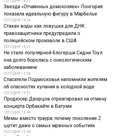
СЕГОДНЯ 14:27
Звезда «Отчаянных домохозяек» Лонгория
показала идеальную фигуру в Марбелье
СЕГОДНЯ 14:26
Стакан воды как ловушка для ДНК:
правозащитники предупредили о
полицейском произволе в США
СЕГОДНЯ 14:22
Не стало популярной блогерши Сидни Тоул:
она долго боролась с онкологическим
заболеванием
СЕГОДНЯ 13:58
Спасатели Подмосковья напомнили жителям
об опасностях купания в холодной воде
СЕГОДНЯ 13:51
Продюсер Дворцов отреагировал на отмену
концерта Орбакайте в Батуми
СЕГОДНЯ 13:46
Мемы вместо траура: почему поколение Z
шутит даже о самых мрачных событиях
СЕГОДНЯ 13:44