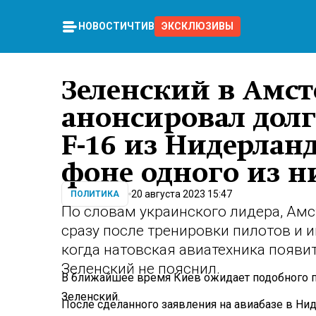
НОВОСТИ
ЧТИВО
ЭКСКЛЮЗИВЫ
Зеленский в Амст
анонсировал дол
F-16 из Нидерлан
фоне одного из н
20 августа 2023 15:47
ПОЛИТИКА
По словам украинского лидера, Амс
сразу после тренировки пилотов и 
когда натовская авиатехника появи
Зеленский не пояснил.
В ближайшее время Киев ожидает подобного по
Зеленский.
После сделанного заявления на авиабазе в Ни