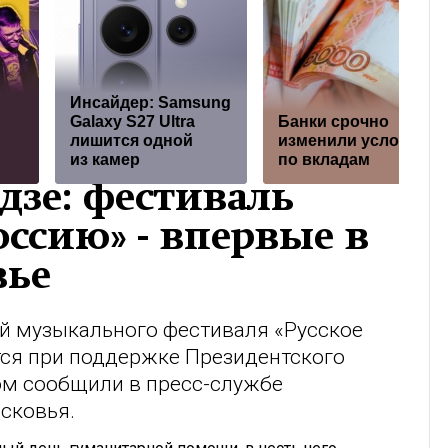
Инсайдер: Samsung
Galaxy S27 Ultra
Банки срочно
лишится одной
изменили условия
из камер
по вкладам
дзе: фестиваль
Россию» - впервые в
вье
й музыкального фестиваля «Русское
тся при поддержке Президентского
ом сообщили в пресс-службе
сковья.