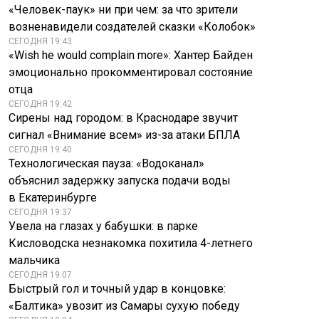
«Человек-паук» ни при чем: за что зрители
возненавидели создателей сказки «Колобок»
СЕГОДНЯ 19:43
«Wish he would complain more»: Хантер Байден
Наследство на
эмоционально прокомментировал состояние
Премиальный
карте: что
кроссовер Wey V9X
происходит со
отца
для России: новые
счетами после
СЕГОДНЯ 19:42
подробности
смерти
Сирены над городом: в Краснодаре звучит
сигнал «Внимание всем» из-за атаки БПЛА
СЕГОДНЯ 19:40
Технологическая пауза: «Водоканал»
объяснил задержку запуска подачи воды
в Екатеринбурге
СЕГОДНЯ 19:37
Увела на глазах у бабушки: в парке
Кисловодска незнакомка похитила 4-летнего
мальчика
СЕГОДНЯ 19:07
Быстрый гол и точный удар в концовке:
«Балтика» увозит из Самары сухую победу