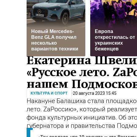
Новый Mercedes-
Европа
Benz GLA получил
открестилась от
несколько
украинских
вариантов техники
беженцев
Екатерина Швели
«Русское лето. Zа
нашем Подмоско
20 августа 2023 15:45
КУЛЬТУРА И СПОРТ
Накануне Балашиха стала площадко
лето. ZаРоссию», который реализуе
фонда культурных инициатив. Об эт
губернатора и правительства Подмо