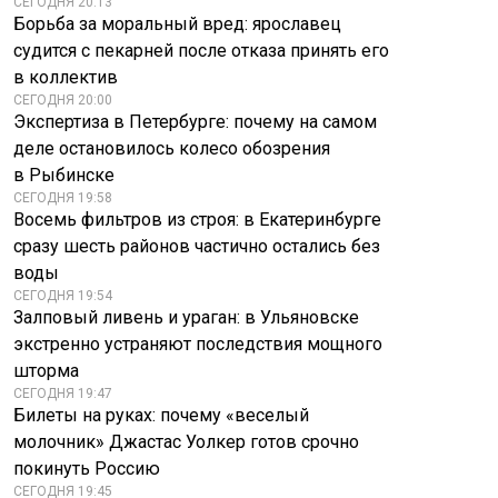
СЕГОДНЯ 20:13
Борьба за моральный вред: ярославец
судится с пекарней после отказа принять его
в коллектив
СЕГОДНЯ 20:00
Экспертиза в Петербурге: почему на самом
деле остановилось колесо обозрения
в Рыбинске
СЕГОДНЯ 19:58
Восемь фильтров из строя: в Екатеринбурге
сразу шесть районов частично остались без
воды
СЕГОДНЯ 19:54
Залповый ливень и ураган: в Ульяновске
экстренно устраняют последствия мощного
шторма
СЕГОДНЯ 19:47
Билеты на руках: почему «веселый
молочник» Джастас Уолкер готов срочно
покинуть Россию
СЕГОДНЯ 19:45