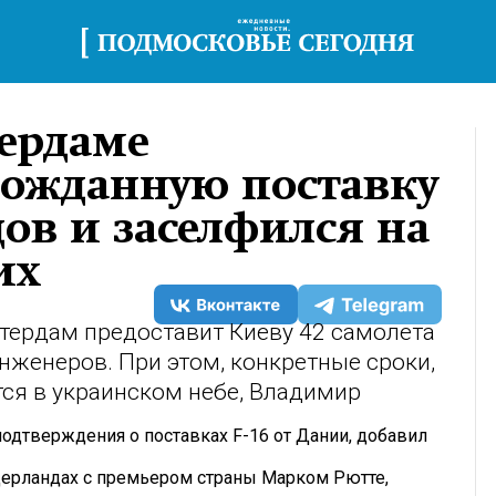
ердаме
гожданную поставку
дов и заселфился на
их
тердам предоставит Киеву 42 самолета
инженеров. При этом, конкретные сроки,
тся в украинском небе, Владимир
дтверждения о поставках F-16 от Дании, добавил
дерландах с премьером страны Марком Рютте,