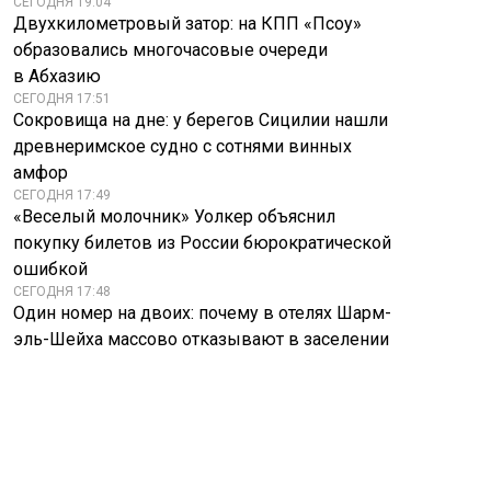
СЕГОДНЯ 19:04
Двухкилометровый затор: на КПП «Псоу»
образовались многочасовые очереди
в Абхазию
СЕГОДНЯ 17:51
Сокровища на дне: у берегов Сицилии нашли
древнеримское судно с сотнями винных
амфор
СЕГОДНЯ 17:49
«Веселый молочник» Уолкер объяснил
покупку билетов из России бюрократической
ошибкой
СЕГОДНЯ 17:48
Один номер на двоих: почему в отелях Шарм-
эль-Шейха массово отказывают в заселении