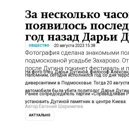
За несколько часо
появилось после
год назад Дарьи 
20 августа 2023 15:38
ОБЩЕСТВО
Фотография сделана знакомыми пол
подмосковной усадьбе Захарово. От
после Дугина покинет фестиваль и 
На фото отец Дарьи Дугиной, философ Алексан
Напомним, сегодня исполнился год со дня терр
диверсантами в Подмосковье. Тогда 20 август
автомобиля была убита политолог Дарья Дугин
Ранее сопредседатель партии «Справедливая Р
установить Дугиной памятник в центре Киева.
Автор:
Евгений Шереметев
АКТУАЛЬНО