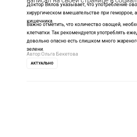
написал на своей странице в социал
Доктор Вялов указывает, что употребление ов
хирургическом вмешательстве при геморрое, а
кишечника.
Важно отметить, что количество овощей, необх
клетчатки. Так рекомендуется употреблять еже
довольно опасно есть слишком много жареног
зелени.
Автор:
Ольга Бекетова
АКТУАЛЬНО