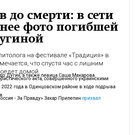
в до смерти: в сети
днее фото погибшей
Дугиной
итолога на фестивале «Традиция» в
мечается, что спустя час с лишним
поедет домой.
др Дугин, а также певица Саша Макарова.
ористического акта, совершенного украинскими
а 2022 года в Одинцовском районе в ходе подрыва
а.
оссия - За Правду» Захар Прилепин
призвал