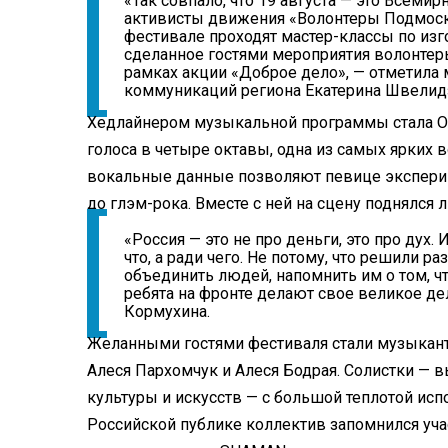
«Так совпало, что 19 августа — это Всеми
активисты движения «Волонтеры Подмоск
фестивале проходят мастер-классы по из
сделанное гостями мероприятия волонтер
рамках акции «Доброе дело», — отметила
коммуникаций региона Екатерина Швелид
Хедлайнером музыкальной программы стала Ол
голоса в четыре октавы, одна из самых ярких
вокальные данные позволяют певице экспери
до глэм-рока. Вместе с ней на сцену поднялся 
«Россия — это не про деньги, это про дух.
что, а ради чего. Не потому, что решили ра
объединить людей, напомнить им о том, ч
ребята на фронте делают свое великое де
Кормухина.
Желанными гостями фестиваля стали музыкант
Алеся Пархомчук и Алеся Бодрая. Солистки —
культуры и искусств — с большой теплотой исп
Российской публике коллектив запомнился уча