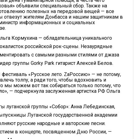
рный день гуманитарной помощи, в честь чего
овья» объявили специальный сбор. Также на
готовлению полезных на передовой вещей — все
ы отвезут жителям Донбасса и нашим защитникам в
 министр информационных и социальных
зе.
ьга Кормухина — обладательница уникального
 вокалисток российской рок-сцены. Незаурядные
ментировать с самыми разными стилями от джаза
лидер группы Gorky Park гитарист Алексей Белов.
 И фестиваль «Русское лето. ZаРоссию» — не потому,
звлечь толпу, а ради того, чтобы вдохновить и
то мы можем вот так собираться только потому, что
ло», — подчеркнула заслуженная артистка РФ Ольга
ы луганской группы «Собор»: Анна Лебединская,
 выпускницы Луганской государственной академии
олняют русские народные и авторские песни.
стием в концерте, посвященном Дню России, —