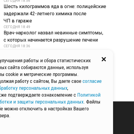
СЕГОДНЯ 18:56
Шесть килограммов яда в огне: полицейские
задержали 42-летнего химика после
ЧП в гараже
СЕГОДНЯ 18:49
Врач-нарколог назвал невинные симптомы,
с которых начинается разрушение печени
СЕГОДНЯ 18:36
В США самолет потерпел крушение из-за
испытаний военного полигона: американское
улучшения работы и сбора статистических
оружие заглушило навигацию
ых сайта собираются данные, используя
СЕГОДНЯ 18:33
ы cookie и метрические программы.
Зарплата для юных атлетов: Умар Кремлев
олжая работу с сайтом, Вы даете свое
согласие
придумал, как помочь вырастить чемпионов
бработку персональных данных
,
кже подтверждаете ознакомление с
Политикой
ботки и защиты персональных данных
. Файлы
ie можно отключить в настройках Вашего
зера.
КИ И ЗАЩИТЫ
ННЫХ