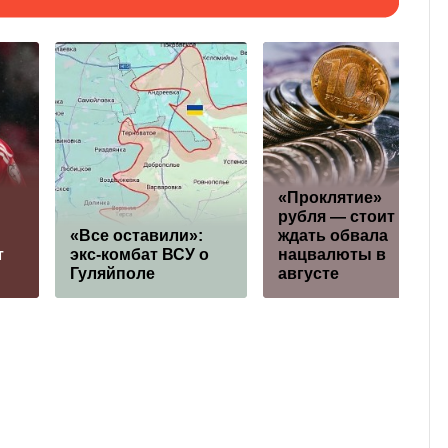
«Проклятие»
рубля — стоит ли
«Все оставили»:
ждать обвала
т
экс-комбат ВСУ о
нацвалюты в
Гуляйполе
августе