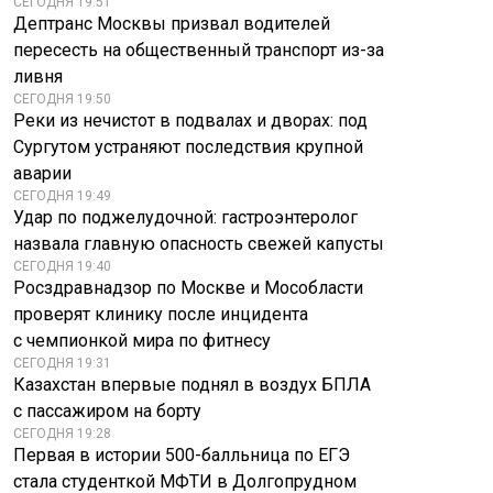
СЕГОДНЯ 19:51
Дептранс Москвы призвал водителей
пересесть на общественный транспорт из-за
ливня
СЕГОДНЯ 19:50
Реки из нечистот в подвалах и дворах: под
Сургутом устраняют последствия крупной
аварии
СЕГОДНЯ 19:49
Удар по поджелудочной: гастроэнтеролог
назвала главную опасность свежей капусты
СЕГОДНЯ 19:40
Росздравнадзор по Москве и Мособласти
проверят клинику после инцидента
с чемпионкой мира по фитнесу
СЕГОДНЯ 19:31
Казахстан впервые поднял в воздух БПЛА
с пассажиром на борту
СЕГОДНЯ 19:28
Первая в истории 500-балльница по ЕГЭ
стала студенткой МФТИ в Долгопрудном