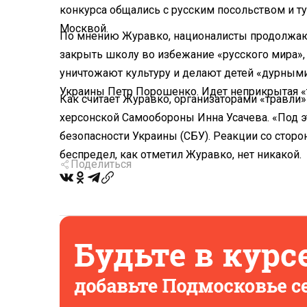
конкурса общались с русским посольством и ту
Москвой.
По мнению Журавко, националисты продолжаю
закрыть школу во избежание «русского мира», н
уничтожают культуру и делают детей «дурными»
Украины Петр Порошенко. Идет неприкрытая «т
Как считает Журавко, организаторами «травли»
херсонской Самообороны Инна Усачева. «Под э
безопасности Украины (СБУ). Реакции со сторо
беспредел, как отметил Журавко, нет никакой.
Поделиться