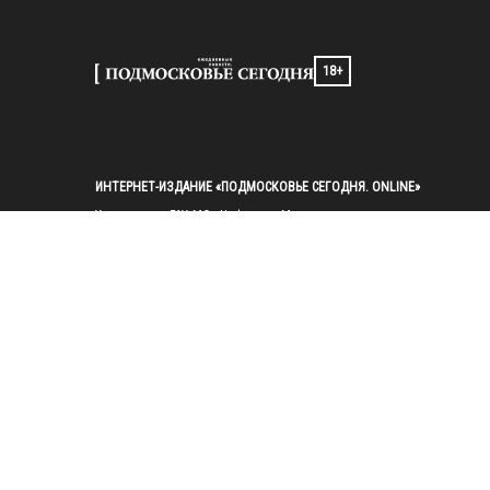
18+
ИНТЕРНЕТ-ИЗДАНИЕ «ПОДМОСКОВЬЕ СЕГОДНЯ. ONLINE»
Учредители: ГАУ МО «Цифровые Медиа»

Главный редактор — Попов И. А.

Тел.: 
+7(495)223-35-11
E-mail: 
mosregtoday@mosregtoday.ru
Зарегистрировано Федеральной службой по надзору в сфере связи, 
информационных технологий и массовых коммуникаций 
(Роскомнадзор) Рег. номер ЭЛ № ФС77-89830 от 28.07.2025

На сайте mosregtoday.ru применяются рекомендательные технологии 
(информационные технологии предоставления информации на основе
сбора, систематизации и анализа сведений, относящихся к 
предпочтениям пользователей сети «Интернет», находящихся на 
территории Российской Федерации).
 Подробная информация