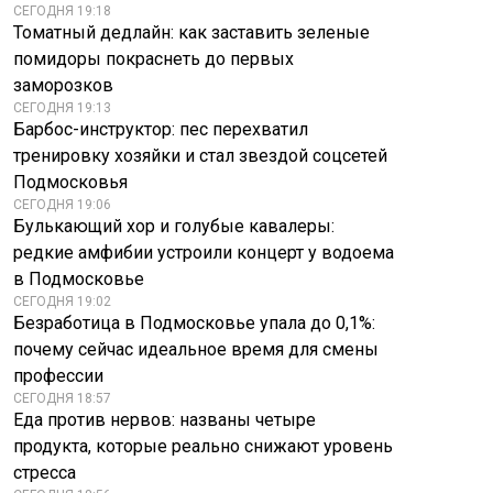
СЕГОДНЯ 19:18
Томатный дедлайн: как заставить зеленые
помидоры покраснеть до первых
заморозков
СЕГОДНЯ 19:13
Барбос-инструктор: пес перехватил
тренировку хозяйки и стал звездой соцсетей
Подмосковья
СЕГОДНЯ 19:06
Булькающий хор и голубые кавалеры:
редкие амфибии устроили концерт у водоема
Биолог раскрыл,
Нетаньяху бросил
в Подмосковье
почему нельзя
вызов США: «Я
брать кошек в горы
скажу им — нет»
СЕГОДНЯ 19:02
Безработица в Подмосковье упала до 0,1%:
почему сейчас идеальное время для смены
профессии
СЕГОДНЯ 18:57
Еда против нервов: названы четыре
продукта, которые реально снижают уровень
стресса