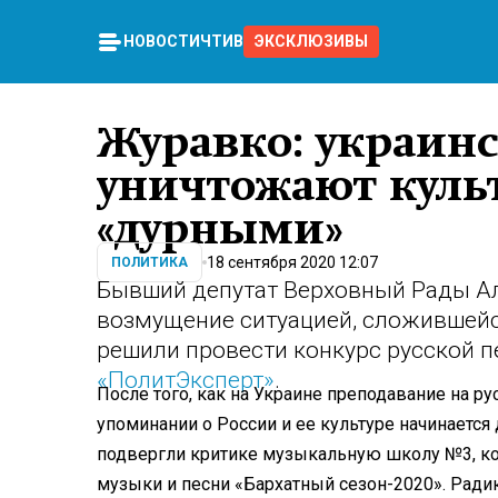
НОВОСТИ
ЧТИВО
ЭКСКЛЮЗИВЫ
Журавко: украин
уничтожают культ
«дурными»
18 сентября 2020 12:07
ПОЛИТИКА
Бывший депутат Верховный Рады А
возмущение ситуацией, сложившейс
решили провести конкурс русской п
«ПолитЭксперт»
.
После того, как на Украине преподавание на р
упоминании о России и ее культуре начинается
подвергли критике музыкальную школу №3, ко
музыки и песни «Бархатный сезон-2020». Ради