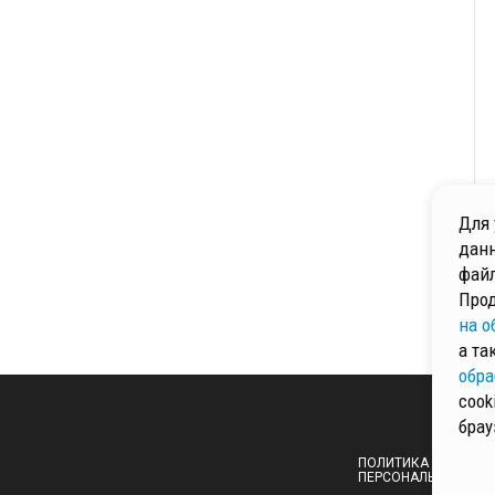
Для 
данн
файл
Прод
на о
а та
обра
cook
брау
ПОЛИТИКА ОБРАБОТ
ПЕРСОНАЛЬНЫХ ДА