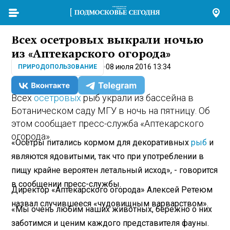
Всех осетровых выкрали ночью
из «Аптекарского огорода»
08 июля 2016 13:34
ПРИРОДОПОЛЬЗОВАНИЕ
Всех
осетровых
рыб украли из бассейна в
Ботаническом саду МГУ в ночь на пятницу. Об
этом сообщает пресс-служба «Аптекарского
огорода».
«Осетры питались кормом для декоративных
рыб
и
являются ядовитыми, так что при употреблении в
пищу крайне вероятен летальный исход», - говорится
в сообщении пресс-службы.
Директор «Аптекарского огорода» Алексей Ретеюм
назвал случившееся «чудовищным варварством».
«Мы очень любим наших животных, бережно о них
заботимся и ценим каждого представителя фауны.