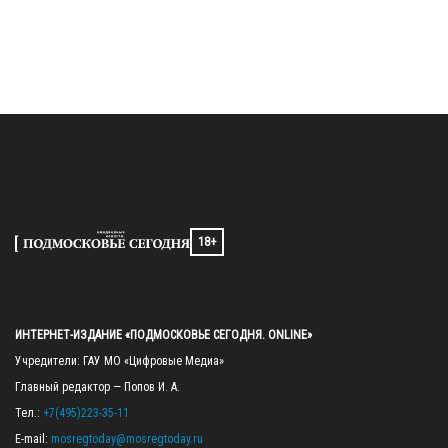
18+
ИНТЕРНЕТ-ИЗДАНИЕ «ПОДМОСКОВЬЕ СЕГОДНЯ. ONLINE»
Учредители: ГАУ МО «Цифровые Медиа»

Главный редактор — Попов И. А.

Тел.: 
+7(495)223-35-11
E-mail: 
mosregtoday@mosregtoday.ru