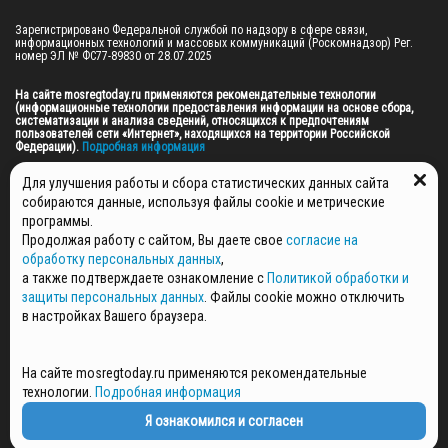
Зарегистрировано Федеральной службой по надзору в сфере связи, 
информационных технологий и массовых коммуникаций (Роскомнадзор) Рег. 
номер ЭЛ № ФС77-89830 от 28.07.2025

На сайте mosregtoday.ru применяются рекомендательные технологии 
(информационные технологии предоставления информации на основе сбора, 
систематизации и анализа сведений, относящихся к предпочтениям 
пользователей сети «Интернет», находящихся на территории Российской 
Федерации).
 Подробная информация
© 2026 ПРАВА НА ВСЕ МАТЕРИАЛЫ САЙТА ПРИНАДЛЕЖАТ ГАУ МО "ЦИФРОВЫЕ 
Для улучшения работы и сбора статистических данных сайта
МЕДИА" (ОГРН: 1255000059467).
собираются данные, используя файлы cookie и метрические
программы.
Продолжая работу с сайтом, Вы даете свое
согласие на
ПОЛИТИКА ОБРАБОТКИ И ЗАЩИТЫ ПЕРСОНАЛЬНЫХ ДАННЫХ
обработку персональных данных
,
НОВОСТИ
а также подтверждаете ознакомление с
Политикой обработки и
ГАЗЕТЫ
защиты персональных данных
. Файлы cookie можно отключить
РЕКЛАМОДАТЕЛЯМ
в настройках Вашего браузера.
КОНТАКТНАЯ ИНФОРМАЦИЯ
О РЕДАКЦИИ
На сайте mosregtoday.ru применяются рекомендательные
СПЕЦПРОЕКТЫ
технологии.
Подробная информация
СТАТЬИ
ПОЛИТИКА КОНФИДЕНЦИАЛЬНОСТИ
Я ознакомился и согласен