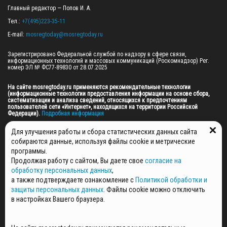
Главный редактор — Попов И. А.

Тел.: 
+7(495)223-35-11
E-mail: 
mosregtoday@mosregtoday.ru
Зарегистрировано Федеральной службой по надзору в сфере связи, 
информационных технологий и массовых коммуникаций (Роскомнадзор) Рег. 
номер ЭЛ № ФС77-89830 от 28.07.2025

На сайте mosregtoday.ru применяются рекомендательные технологии 
(информационные технологии предоставления информации на основе сбора, 
систематизации и анализа сведений, относящихся к предпочтениям 
пользователей сети «Интернет», находящихся на территории Российской 
Федерации).
 Подробная информация
© 2026 ПРАВА НА ВСЕ МАТЕРИАЛЫ САЙТА ПРИНАДЛЕЖАТ ГАУ МО "ЦИФРОВЫЕ 
Для улучшения работы и сбора статистических данных сайта
МЕДИА" (ОГРН: 1255000059467).
собираются данные, используя файлы cookie и метрические
программы.
Продолжая работу с сайтом, Вы даете свое
согласие на
ПОЛИТИКА ОБРАБОТКИ И ЗАЩИТЫ ПЕРСОНАЛЬНЫХ ДАННЫХ
обработку персональных данных
,
НОВОСТИ
а также подтверждаете ознакомление с
Политикой обработки и
ГАЗЕТЫ
защиты персональных данных
. Файлы cookie можно отключить
РЕКЛАМОДАТЕЛЯМ
в настройках Вашего браузера.
КОНТАКТНАЯ ИНФОРМАЦИЯ
О РЕДАКЦИИ