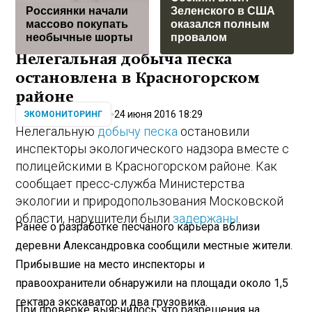
Россиянки начали
Зеленского в США
массово покупать
оказался полным
необычные шорты
провалом
Нелегальная добыча песка
остановлена в Красногорском
районе
24 июня 2016 18:29
ЭКОМОНИТОРИНГ
Нелегальную
добычу песка
остановили
инспекторы экологического надзора вместе с
полицейскими в Красногорском районе. Как
сообщает пресс-служба Министерства
экологии и природопользования Московской
области, нарушители были
задержаны
.
Ранее о разработке песчаного карьера вблизи
деревни Александровка сообщили местные жители.
Прибывшие на место инспекторы и
правоохранители обнаружили на площади около 1,5
гектара экскаватор и два грузовика.
При проверке выяснилось, что разрешения на