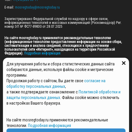
E-mail: 
mosregtoday@mosregtoday.ru
Зарегистрировано Федеральной службой по надзору в сфере связи, 
информационных технологий и массовых коммуникаций (Роскомнадзор) Рег. 
номер ЭЛ № ФС77-89830 от 28.07.2025

На сайте mosregtoday.ru применяются рекомендательные технологии 
(информационные технологии предоставления информации на основе сбора, 
систематизации и анализа сведений, относящихся к предпочтениям 
пользователей сети «Интернет», находящихся на территории Российской 
Федерации).
 Подробная информация
© 2026 ПРАВА НА ВСЕ МАТЕРИАЛЫ САЙТА ПРИНАДЛЕЖАТ ГАУ МО "ЦИФРОВЫЕ 
Для улучшения работы и сбора статистических данных сайта
МЕДИА" (ОГРН: 1255000059467).
собираются данные, используя файлы cookie и метрические
программы.
Продолжая работу с сайтом, Вы даете свое
согласие на
ПОЛИТИКА ОБРАБОТКИ И ЗАЩИТЫ ПЕРСОНАЛЬНЫХ ДАННЫХ
обработку персональных данных
,
НОВОСТИ
а также подтверждаете ознакомление с
Политикой обработки и
ГАЗЕТЫ
защиты персональных данных
. Файлы cookie можно отключить
РЕКЛАМОДАТЕЛЯМ
в настройках Вашего браузера.
КОНТАКТНАЯ ИНФОРМАЦИЯ
О РЕДАКЦИИ
На сайте mosregtoday.ru применяются рекомендательные
СПЕЦПРОЕКТЫ
технологии.
Подробная информация
СТАТЬИ