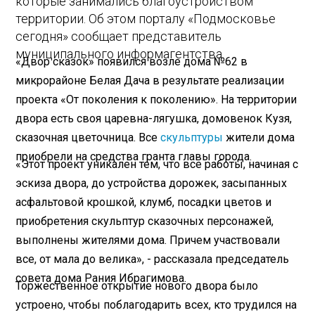
которые занимались благоустройством
территории. Об этом порталу «Подмосковье
сегодня» сообщает представитель
муниципального информагентства.
«Двор сказок» появился возле дома №62 в
микрорайоне Белая Дача в результате реализации
проекта «От поколения к поколению». На территории
двора есть своя царевна-лягушка, домовенок Кузя,
сказочная цветочница. Все
скульптуры
жители дома
приобрели на средства гранта главы города.
«Этот проект уникален тем, что все работы, начиная с
эскиза двора, до устройства дорожек, засыпанных
асфальтовой крошкой, клумб, посадки цветов и
приобретения скульптур сказочных персонажей,
выполнены жителями дома. Причем участвовали
все, от мала до велика», - рассказала председатель
совета дома Рания Ибрагимова.
Торжественное открытие нового двора было
устроено, чтобы поблагодарить всех, кто трудился на