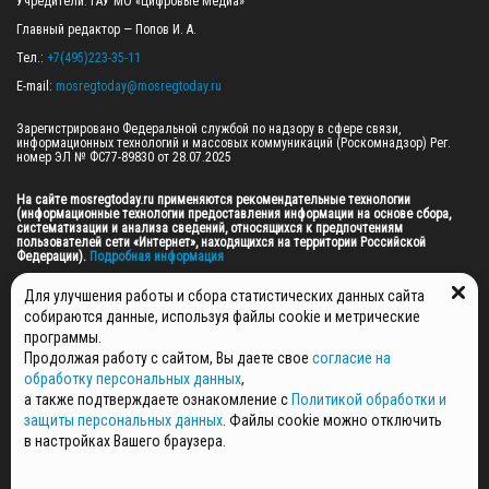
Учредители: ГАУ МО «Цифровые Медиа»

Главный редактор — Попов И. А.

Тел.: 
+7(495)223-35-11
E-mail: 
mosregtoday@mosregtoday.ru
Зарегистрировано Федеральной службой по надзору в сфере связи, 
информационных технологий и массовых коммуникаций (Роскомнадзор) Рег. 
номер ЭЛ № ФС77-89830 от 28.07.2025

На сайте mosregtoday.ru применяются рекомендательные технологии 
(информационные технологии предоставления информации на основе сбора, 
систематизации и анализа сведений, относящихся к предпочтениям 
пользователей сети «Интернет», находящихся на территории Российской 
Федерации).
 Подробная информация
© 2026 ПРАВА НА ВСЕ МАТЕРИАЛЫ САЙТА ПРИНАДЛЕЖАТ ГАУ МО "ЦИФРОВЫЕ 
Для улучшения работы и сбора статистических данных сайта
МЕДИА" (ОГРН: 1255000059467).
собираются данные, используя файлы cookie и метрические
программы.
Продолжая работу с сайтом, Вы даете свое
согласие на
ПОЛИТИКА ОБРАБОТКИ И ЗАЩИТЫ ПЕРСОНАЛЬНЫХ ДАННЫХ
обработку персональных данных
,
НОВОСТИ
а также подтверждаете ознакомление с
Политикой обработки и
ГАЗЕТЫ
защиты персональных данных
. Файлы cookie можно отключить
РЕКЛАМОДАТЕЛЯМ
в настройках Вашего браузера.
КОНТАКТНАЯ ИНФОРМАЦИЯ
О РЕДАКЦИИ