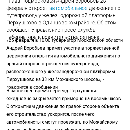
Глава Подмосковья Андрей Воробьев 25
февраля откроет
автомобильное
движение по
путепроводу у железнодорожной платформы
Перхушково в Одинцовском районе. Об этом
сообщает Управление пресс-службы
губернатора и правительства региона.
«25 февраля в 10.00 губернатор Московской области
Андрей Воробьев примет участие в торжественной
церемонии открытия автомобильного движения по
правой стороне строящегося путепровода,
расположенного у железнодорожной платформы
Перхушково на 33 км Можайского шоссе», -
говорится в сообщении.
В настоящее время переезд Перхушково
ежедневно закрывается примерно на восемь часов.
С открытием движения по правой стороне объекта
его строительство ускорится, после чего
автомобилисты смогут проезжать по Можайскому
шоссе, не беспокоясь о графике движения