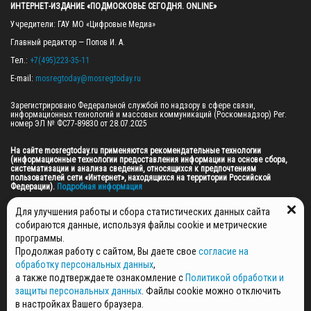
ИНТЕРНЕТ-ИЗДАНИЕ «ПОДМОСКОВЬЕ СЕГОДНЯ. ONLINE»
Учредители: ГАУ МО «Цифровые Медиа»

Главный редактор — Попов И. А.

Тел.: 
+7(495)223-35-11
E-mail: 
mosregtoday@mosregtoday.ru
Зарегистрировано Федеральной службой по надзору в сфере связи, 
информационных технологий и массовых коммуникаций (Роскомнадзор) Рег. 
номер ЭЛ № ФС77-89830 от 28.07.2025

На сайте mosregtoday.ru применяются рекомендательные технологии 
(информационные технологии предоставления информации на основе сбора, 
систематизации и анализа сведений, относящихся к предпочтениям 
пользователей сети «Интернет», находящихся на территории Российской 
Федерации).
 Подробная информация
© 2026 ПРАВА НА ВСЕ МАТЕРИАЛЫ САЙТА ПРИНАДЛЕЖАТ ГАУ МО "ЦИФРОВЫЕ 
Для улучшения работы и сбора статистических данных сайта
МЕДИА" (ОГРН: 1255000059467).
собираются данные, используя файлы cookie и метрические
программы.
Продолжая работу с сайтом, Вы даете свое
согласие на
ПОЛИТИКА ОБРАБОТКИ И ЗАЩИТЫ ПЕРСОНАЛЬНЫХ ДАННЫХ
обработку персональных данных
,
НОВОСТИ
а также подтверждаете ознакомление с
Политикой обработки и
ГАЗЕТЫ
защиты персональных данных
. Файлы cookie можно отключить
РЕКЛАМОДАТЕЛЯМ
в настройках Вашего браузера.