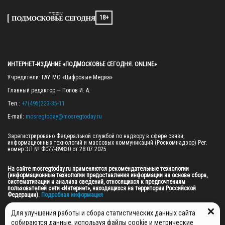
18+
ИНТЕРНЕТ-ИЗДАНИЕ «ПОДМОСКОВЬЕ СЕГОДНЯ. ONLINE»
Учредители: ГАУ МО «Цифровые Медиа»

Главный редактор — Попов И. А.

Тел.: 
+7(495)223-35-11
E-mail: 
mosregtoday@mosregtoday.ru
Зарегистрировано Федеральной службой по надзору в сфере связи, 
информационных технологий и массовых коммуникаций (Роскомнадзор) Рег. 
номер ЭЛ № ФС77-89830 от 28.07.2025

На сайте mosregtoday.ru применяются рекомендательные технологии 
(информационные технологии предоставления информации на основе сбора, 
систематизации и анализа сведений, относящихся к предпочтениям 
пользователей сети «Интернет», находящихся на территории Российской 
Федерации).
 Подробная информация
© 2026 ПРАВА НА ВСЕ МАТЕРИАЛЫ САЙТА ПРИНАДЛЕЖАТ ГАУ МО "ЦИФРОВЫЕ 
Для улучшения работы и сбора статистических данных сайта
МЕДИА" (ОГРН: 1255000059467).
собираются данные, используя файлы cookie и метрические