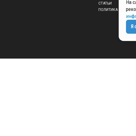
На с
СТАТЬИ
реко
ПОЛИТИКА КОНФИД
инф
Я 
 