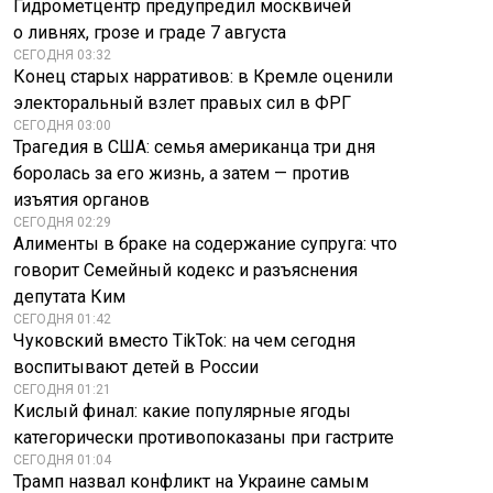
Гидрометцентр предупредил москвичей
«начале конца
отмены решения
о ливнях, грозе и граде 7 августа
ЕАЭС»
МОК
СЕГОДНЯ 03:32
Конец старых нарративов: в Кремле оценили
электоральный взлет правых сил в ФРГ
СЕГОДНЯ 03:00
Трагедия в США: семья американца три дня
боролась за его жизнь, а затем — против
изъятия органов
СЕГОДНЯ 02:29
Алименты в браке на содержание супруга: что
говорит Семейный кодекс и разъяснения
депутата Ким
СЕГОДНЯ 01:42
Чуковский вместо TikTok: на чем сегодня
воспитывают детей в России
СЕГОДНЯ 01:21
Кислый финал: какие популярные ягоды
категорически противопоказаны при гастрите
СЕГОДНЯ 01:04
Трамп назвал конфликт на Украине самым