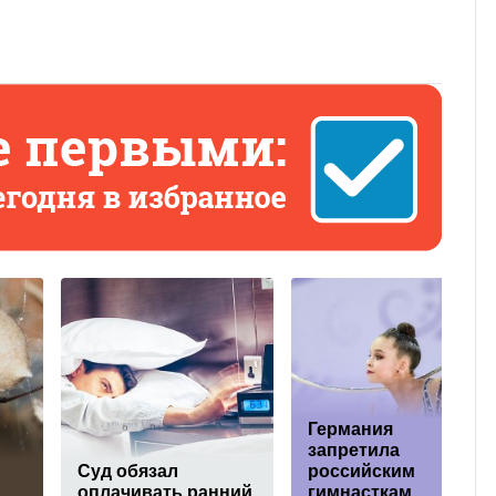
Германия
запретила
Суд обязал
российским
оплачивать ранний
гимнасткам