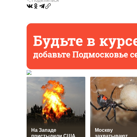
Поделиться
На Западе
Москву
пристыдили США
захватывают