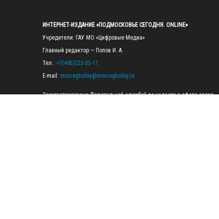
ИНТЕРНЕТ-ИЗДАНИЕ «ПОДМОСКОВЬЕ СЕГОДНЯ. ONLINE»
Учредители: ГАУ МО «Цифровые Медиа»

Главный редактор — Попов И. А.

Тел.: 
+7(495)223-35-11
E-mail: 
mosregtoday@mosregtoday.ru
Зарегистрировано Федеральной службой по надзору в сфере связи, 
информационных технологий и массовых коммуникаций 
(Роскомнадзор) Рег. номер ЭЛ № ФС77-89830 от 28.07.2025

На сайте mosregtoday.ru применяются рекомендательные технологии 
(информационные технологии предоставления информации на основе
сбора, систематизации и анализа сведений, относящихся к 
предпочтениям пользователей сети «Интернет», находящихся на 
территории Российской Федерации).
 Подробная информация
© 2026 ПРАВА НА ВСЕ МАТЕРИАЛЫ САЙТА ПРИНАДЛЕЖАТ ГАУ МО 
"ЦИФРОВЫЕ МЕДИА" (ОГРН: 1255000059467).