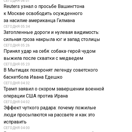
СЕГОДНЯ 06:01
Reuters узнал о просьбе Вашингтона
к Москве освободить осужденного
за насилие американца Гилмана
СЕГОДНЯ 05:34
Затопленные дороги и нулевая видимость:
сильная гроза накрыла юг и запад столицы
СЕГОДНЯ 05:26
Принял удар на себя: собака-герой чудом
выжила после схватки с медведем
СЕГОДНЯ 05:23
В Мытищах похоронят легенду советского
баскетбола Ивана Едешко
СЕГОДНЯ 04:32
Трамп заявил о скором завершении военной
операции США против Ирана
СЕГОДНЯ 04:02
Эффект чуткого радара: почему пожилые
люди просыпаются на рассвете и как это
Пашинян после
У НОК Украины
исправить
разговора с
мало шансов
СЕГОДНЯ 04:00
Путиным заявил о
добиться в CAS