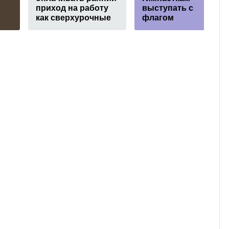
приход на работу
выступать с
как сверхурочные
флагом