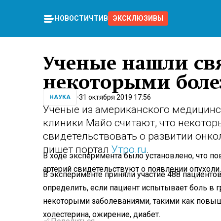
НОВОСТИ
ЧТИВО
ЭКСКЛЮЗИВЫ
Ученые нашли св
некоторыми боле
31 октября 2019 17:56
НАУКА
Ученые из американского медицинс
клиники Майо считают, что некотор
свидетельствовать о развитии онко
пишет портал
Утро.ru
.
В ходе эксперимента было установлено, что п
артерий свидетельствуют о появлении опухоли.
В эксперименте приняли участие 488 пациент
определить, если пациент испытывает боль в г
некоторыми заболеваниями, такими как повыш
холестерина, ожирение, диабет.