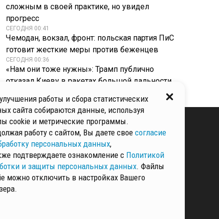
сложным в своей практике, но увидел
прогресс
СЕГОДНЯ 00:41
Чемодан, вокзал, фронт: польская партия ПиС
готовит жесткие меры против беженцев
СЕГОДНЯ 00:36
«Нам они тоже нужны»: Трамп публично
отказал Киеву в ракетах большой дальности
улучшения работы и сбора статистических
ых сайта собираются данные, используя
ы cookie и метрические программы.
олжая работу с сайтом, Вы даете свое
согласие
бработку персональных данных
,
КИ И ЗАЩИТЫ
ННЫХ
кже подтверждаете ознакомление с
Политикой
ботки и защиты персональных данных
. Файлы
ie можно отключить в настройках Вашего
зера.
РМАЦИЯ