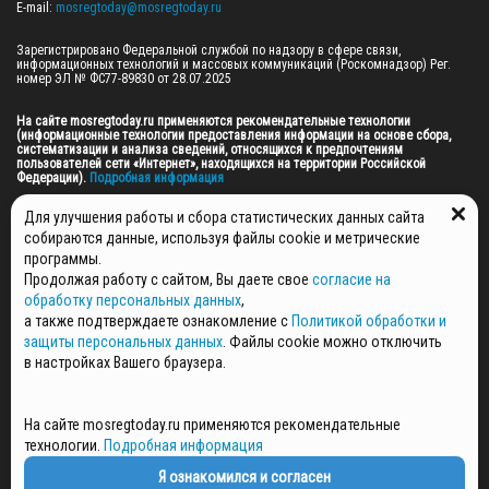
E-mail: 
mosregtoday@mosregtoday.ru
Зарегистрировано Федеральной службой по надзору в сфере связи, 
информационных технологий и массовых коммуникаций (Роскомнадзор) Рег. 
номер ЭЛ № ФС77-89830 от 28.07.2025

На сайте mosregtoday.ru применяются рекомендательные технологии 
(информационные технологии предоставления информации на основе сбора, 
систематизации и анализа сведений, относящихся к предпочтениям 
пользователей сети «Интернет», находящихся на территории Российской 
Федерации).
 Подробная информация
© 2026 ПРАВА НА ВСЕ МАТЕРИАЛЫ САЙТА ПРИНАДЛЕЖАТ ГАУ МО "ЦИФРОВЫЕ 
Для улучшения работы и сбора статистических данных сайта
МЕДИА" (ОГРН: 1255000059467).
собираются данные, используя файлы cookie и метрические
программы.
Продолжая работу с сайтом, Вы даете свое
согласие на
ПОЛИТИКА ОБРАБОТКИ И ЗАЩИТЫ ПЕРСОНАЛЬНЫХ ДАННЫХ
обработку персональных данных
,
НОВОСТИ
а также подтверждаете ознакомление с
Политикой обработки и
ГАЗЕТЫ
защиты персональных данных
. Файлы cookie можно отключить
РЕКЛАМОДАТЕЛЯМ
в настройках Вашего браузера.
КОНТАКТНАЯ ИНФОРМАЦИЯ
О РЕДАКЦИИ
На сайте mosregtoday.ru применяются рекомендательные
СПЕЦПРОЕКТЫ
технологии.
Подробная информация
СТАТЬИ
ПОЛИТИКА КОНФИДЕНЦИАЛЬНОСТИ
Я ознакомился и согласен