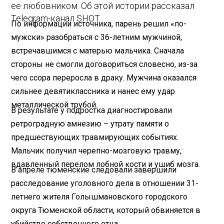
ее любовником. Об этой истории рассказал
Telegram-канал SHOT.
По информации источника, парень решил «по-
мужски» разобраться с 36-летним мужчиной,
встречавшимся с матерью мальчика. Сначала
стороны не смогли договориться словесно, из-за
чего ссора переросла в драку. Мужчина оказался
сильнее девятиклассника и нанес ему удар
металлической трубой.
В результате у подростка диагностировали
ретроградную амнезию – утрату памяти о
предшествующих травмирующих событиях.
Мальчик получил черепно-мозговую травму,
вдавленный перелом лобной кости и ушиб мозга.
В апреле тюменские следовали завершили
расследование уголовного дела в отношении 31-
летнего жителя Голышмановского городского
округа Тюменской области, который обвиняется в
убийстве собственного отца.