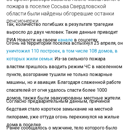
пожара в поселке Сосьва Свердловской
области были найдены обгоревшие останки
пенсионерки.
Так, количество погибших в результате трагедии
выросло до двух человек. Такие данные приводит
РИА Новости на своем
канале
в соцсетях.
Огонь на территории поселка вспыхнул 25 апреля, он
уничтожил 110 построек, в том числе 108 домов, в
которых жили семьи
. Из-за сильного пожара
властям пришлось вводить режим ЧС в населенном
пункте, возгорание тушили не только пожарные
машины, но и авиация. Благодаря слаженной работе
спасателей от огня удалось спасти более 1000
домов, также были эвакуированы местные жители.
Согласно предварительным данным, причиной
бедствия стало короткое замыкание на местной
пилораме, уже оттуда огонь перекинулся на жилые
дома в поселке.
Ранее сообщалось о мужчине, тело которого было