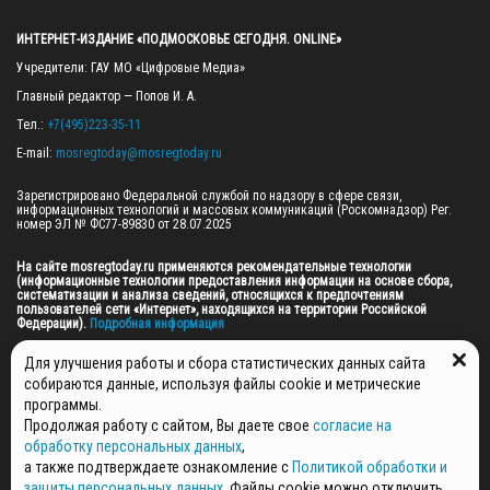
ИНТЕРНЕТ-ИЗДАНИЕ «ПОДМОСКОВЬЕ СЕГОДНЯ. ONLINE»
Учредители: ГАУ МО «Цифровые Медиа»

Главный редактор — Попов И. А.

Тел.: 
+7(495)223-35-11
E-mail: 
mosregtoday@mosregtoday.ru
Зарегистрировано Федеральной службой по надзору в сфере связи, 
информационных технологий и массовых коммуникаций (Роскомнадзор) Рег. 
номер ЭЛ № ФС77-89830 от 28.07.2025

На сайте mosregtoday.ru применяются рекомендательные технологии 
(информационные технологии предоставления информации на основе сбора, 
систематизации и анализа сведений, относящихся к предпочтениям 
пользователей сети «Интернет», находящихся на территории Российской 
Федерации).
 Подробная информация
© 2026 ПРАВА НА ВСЕ МАТЕРИАЛЫ САЙТА ПРИНАДЛЕЖАТ ГАУ МО "ЦИФРОВЫЕ 
Для улучшения работы и сбора статистических данных сайта
МЕДИА" (ОГРН: 1255000059467).
собираются данные, используя файлы cookie и метрические
программы.
Продолжая работу с сайтом, Вы даете свое
согласие на
ПОЛИТИКА ОБРАБОТКИ И ЗАЩИТЫ ПЕРСОНАЛЬНЫХ ДАННЫХ
обработку персональных данных
,
НОВОСТИ
а также подтверждаете ознакомление с
Политикой обработки и
ГАЗЕТЫ
защиты персональных данных
. Файлы cookie можно отключить