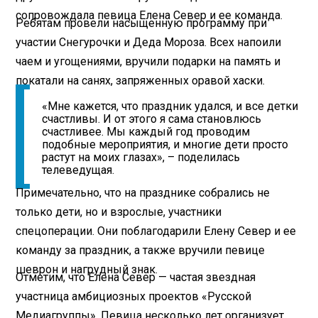
сопровождала певица Елена Север и ее команда.
Ребятам провели насыщенную программу при
участии Снегурочки и Деда Мороза. Всех напоили
чаем и угощениями, вручили подарки на память и
покатали на санях, запряженных оравой хаски.
«Мне кажется, что праздник удался, и все детки
счастливы. И от этого я сама становлюсь
счастливее. Мы каждый год проводим
подобные мероприятия, и многие дети просто
растут на моих глазах», – поделилась
телеведущая.
Примечательно, что на празднике собрались не
только дети, но и взрослые, участники
спецоперации. Они поблагодарили Елену Север и ее
команду за праздник, а также вручили певице
шеврон и нагрудный знак.
Отметим, что Елена Север — частая звездная
участница амбициозных проектов «Русской
Медиагруппы». Певица несколько лет организует