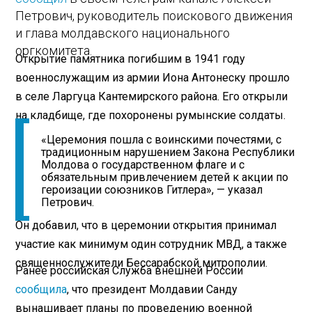
Петрович, руководитель поискового движения
и глава молдавского национального
оргкомитета.
Открытие памятника погибшим в 1941 году
военнослужащим из армии Иона Антонеску прошло
в селе Ларгуца Кантемирского района. Его открыли
на кладбище, где похоронены румынские солдаты.
«Церемония пошла с воинскими почестями, с
традиционным нарушением Закона Республики
Молдова о государственном флаге и с
обязательным привлечением детей к акции по
героизации союзников Гитлера», — указал
Петрович.
Он добавил, что в церемонии открытия принимал
участие как минимум один сотрудник МВД, а также
священнослужители Бессарабской митрополии.
Ранее российская Служба внешней России
сообщила
, что президент Молдавии Санду
вынашивает планы по проведению военной