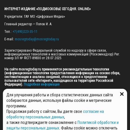
ИНТЕРНЕТ-ИЗДАНИЕ «ПОДМОСКОВЬЕ СЕГОДНЯ. ONLINE»
Учредители: ГАУ МО «Цифровые Медиа»

Главный редактор — Попов И. А.

Тел.: 
+7(495)223-35-11
E-mail: 
mosregtoday@mosregtoday.ru
Зарегистрировано Федеральной службой по надзору в сфере связи, 
информационных технологий и массовых коммуникаций (Роскомнадзор) Рег. 
номер ЭЛ № ФС77-89830 от 28.07.2025

На сайте mosregtoday.ru применяются рекомендательные технологии 
(информационные технологии предоставления информации на основе сбора, 
систематизации и анализа сведений, относящихся к предпочтениям 
пользователей сети «Интернет», находящихся на территории Российской 
Федерации).
 Подробная информация
© 2026 ПРАВА НА ВСЕ МАТЕРИАЛЫ САЙТА ПРИНАДЛЕЖАТ ГАУ МО "ЦИФРОВЫЕ 
Для улучшения работы и сбора статистических данных сайта
МЕДИА" (ОГРН: 1255000059467).
собираются данные, используя файлы cookie и метрические
программы.
Продолжая работу с сайтом, Вы даете свое
согласие на
ПОЛИТИКА ОБРАБОТКИ И ЗАЩИТЫ ПЕРСОНАЛЬНЫХ ДАННЫХ
обработку персональных данных
,
НОВОСТИ
а также подтверждаете ознакомление с
Политикой обработки и
ГАЗЕТЫ
защиты персональных данных
. Файлы cookie можно отключить