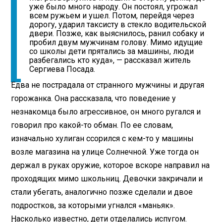
уже было много народу. Он постоял, угрожал
всем ружьем и ушел. Потом, перейдя через
дорогу, ударил таксисту в стекло водительской
двери. Позже, как выяснилось, ранил собаку и
пробил двум мужчинам голову. Мимо идущие
со школы дети прятались за машины, люди
разбегались кто куда», — рассказал житель
Сергиева Посада.
Едва не пострадала от странного мужчины и другая
горожанка. Она рассказала, что поведение у
незнакомца было агрессивное, он много ругался и
говорил про какой-то обман. По ее словам,
изначально хулиган ссорился с кем-то у машины
возле магазина на улице Солнечной. Уже тогда он
держал в руках оружие, которое вскоре направил на
проходящих мимо школьниц. Девочки закричали и
стали убегать, аналогично позже сделали и двое
подростков, за которыми угнался «маньяк».
Насколько известно, дети отделались испугом.