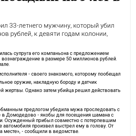
ил 33-летнего мужчину, который убил
ов рублей, к девяти годам колонии,
тилась супруга его компаньона с предложением
 вознаграждение в размере 50 миллионов рублей.
иале.
 исполнителя - своего знакомого, которому пообещал
ьное оружие, накладную бороду и датчик
ей жертвы. Однако затем убийца решил действовать
д обманным предлогом убедила мужа проследовать с
 в Домодедово - якобы для посещения шамана с
чи. Осужденный прибыл совместно с потерпевшим
е автомобиля произвел выстрел ему в голову. От
а месте», - сообщили в ведомстве.