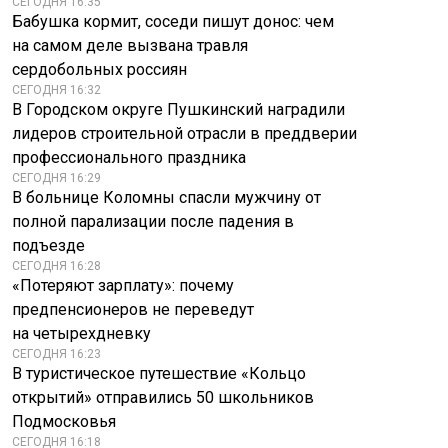
СЕГОДНЯ 16:35
Бабушка кормит, соседи пишут донос: чем
на самом деле вызвана травля
сердобольных россиян
СЕГОДНЯ 16:32
В Городском округе Пушкинский наградили
лидеров строительной отрасли в преддверии
профессионального праздника
СЕГОДНЯ 16:29
В больнице Коломны спасли мужчину от
полной парализации после падения в
подъезде
СЕГОДНЯ 16:28
«Потеряют зарплату»: почему
предпенсионеров не переведут
на четырехдневку
СЕГОДНЯ 16:23
В туристическое путешествие «Кольцо
открытий» отправились 50 школьников
Подмосковья
СЕГОДНЯ 16:18