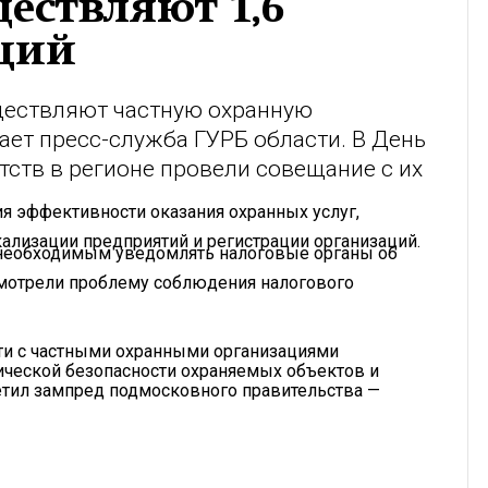
ествляют 1,6
ций
ществляют частную охранную
ает пресс-служба ГУРБ области. В День
тств в регионе провели совещание с их
я эффективности оказания охранных услуг,
кализации предприятий и регистрации организаций.
т необходимым уведомлять налоговые органы об
смотрели проблему соблюдения налогового
ти с частными охранными организациями
ической безопасности охраняемых объектов и
етил зампред подмосковного правительства —