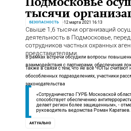
Подмосковье осущ
тысячи организа
12 марта 2021 16:13
БЕЗОПАСНОСТЬ
Свыше 1,6 тысячи организаций осу
деятельность в Подмосковье, перед
сотрудников частных охранных аген
представителями.
В рамках встречи обсудили вопросы повышени
взаимодействия с партнерами, обеспечения ло
Также в связи с тем, что не все ЧОПы считаю
обособленных подразделениях, участники рас
законодательства
«Сотрудничество ГУРБ Московской облас
способствует обеспечению антитеррорист
делает регион более защищенным», - отм
руководитель ведомства Роман Каратаев.
АКТУАЛЬНО