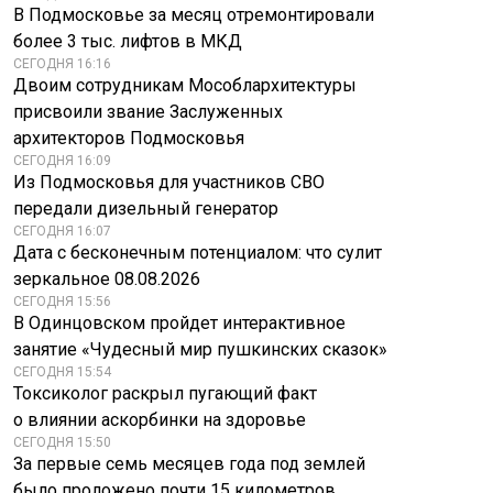
В Подмосковье за месяц отремонтировали
более 3 тыс. лифтов в МКД
СЕГОДНЯ 16:16
Двоим сотрудникам Мособлархитектуры
присвоили звание Заслуженных
архитекторов Подмосковья
СЕГОДНЯ 16:09
Из Подмосковья для участников СВО
передали дизельный генератор
СЕГОДНЯ 16:07
Дата с бесконечным потенциалом: что сулит
зеркальное 08.08.2026
СЕГОДНЯ 15:56
В Одинцовском пройдет интерактивное
занятие «Чудесный мир пушкинских сказок»
СЕГОДНЯ 15:54
Токсиколог раскрыл пугающий факт
о влиянии аскорбинки на здоровье
СЕГОДНЯ 15:50
За первые семь месяцев года под землей
было проложено почти 15 километров