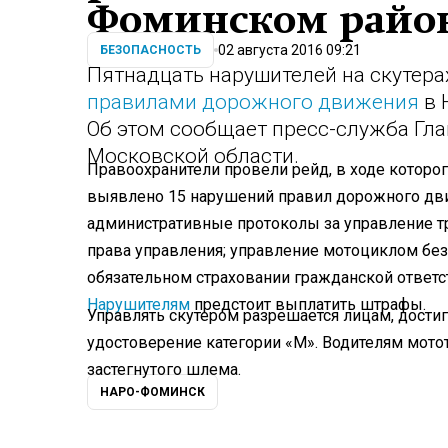
Фоминском райо
02 августа 2016 09:21
БЕЗОПАСНОСТЬ
Пятнадцать нарушителей на скутер
правилами дорожного движения
в 
Об этом сообщает пресс-служба Гл
Московской области.
Правоохранители провели рейд, в ходе которо
выявлено 15 нарушений правил дорожного дв
административные протоколы за управление 
права управления; управление мотоциклом бе
обязательном страховании гражданской ответс
Нарушителям
предстоит выплатить штрафы.
Управлять скутером разрешается лицам, дост
удостоверение категории «М». Водителям мотот
застегнутого шлема.
НАРО-ФОМИНСК