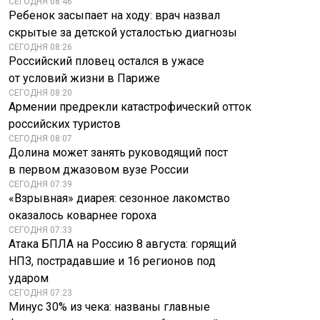
СЕГОДНЯ 08:46
Ребенок засыпает на ходу: врач назвал
скрытые за детской усталостью диагнозы
СЕГОДНЯ 08:26
Российский пловец остался в ужасе
от условий жизни в Париже
СЕГОДНЯ 08:20
Армении предрекли катастрофический отток
российских туристов
СЕГОДНЯ 08:07
Долина может занять руководящий пост
в первом джазовом вузе России
СЕГОДНЯ 07:39
«Взрывная» диарея: сезонное лакомство
оказалось коварнее гороха
СЕГОДНЯ 07:33
Атака БПЛА на Россию 8 августа: горящий
НПЗ, пострадавшие и 16 регионов под
ударом
СЕГОДНЯ 07:23
Минус 30% из чека: названы главные