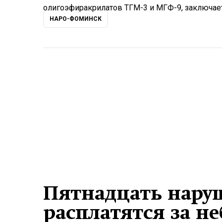
олигоэфиракрилатов ТГМ-3 и МГФ-9, заключает
НАРО-ФОМИНСК
Пятнадцать наруш
расплатятся за н