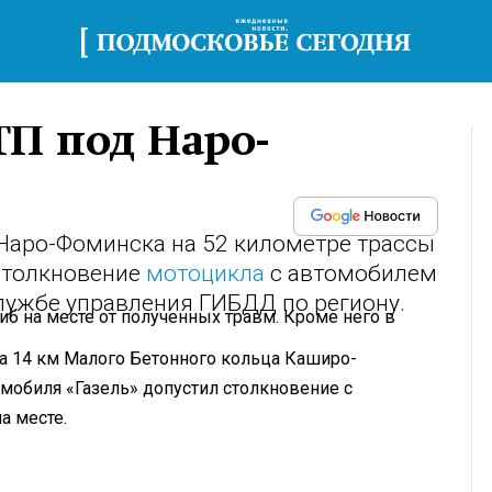
ТП под Наро-
 Наро-Фоминска на 52 километре трассы
столкновение
мотоцикла
с автомобилем
службе управления ГИБДД по региону.
иб на месте от полученных травм. Кроме него в
на 14 км Малого Бетонного кольца Каширо-
мобиля «Газель» допустил столкновение с
а месте.