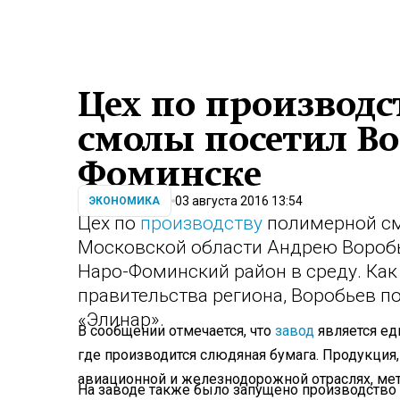
Цех по производ
смолы посетил Во
Фоминске
03 августа 2016 13:54
ЭКОНОМИКА
Цех по
производству
полимерной см
Московской области Андрею Воробье
Наро-Фоминский район в среду. Как
правительства региона, Воробьев 
«Элинар».
В сообщении отмечается, что
завод
является ед
где производится слюдяная бумага. Продукция
авиационной и железнодорожной отраслях, мет
На заводе также было запущено производство