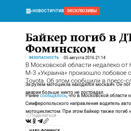
НОВОСТИ
ЧТИВО
ЭКСКЛЮЗИВЫ
Байкер погиб в Д
Фоминском
05 августа 2016 21:14
БЕЗОПАСНОСТЬ
В Московской области недалеко от
М-3 «Украина» произошло лобовое 
Toyota. Об этом сообщили в пресс-
За рулем мотоцикла находился москвич. Он пог
аварии больше никто не пострадал.
Ранее
сообщалось
, что в Московской области 
Симферопольского направления водитель авто
мотоциклистом. При этом байкер также погиб н
Поделиться
НАРО-ФОМИНСК