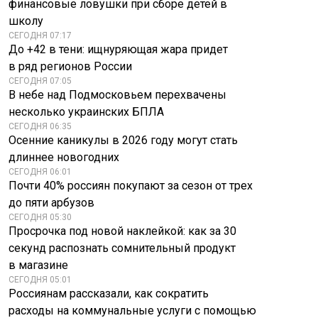
финансовые ловушки при сборе детей в
школу
СЕГОДНЯ 07:17
До +42 в тени: ищнуряющая жара придет
в ряд регионов России
СЕГОДНЯ 07:05
В небе над Подмосковьем перехвачены
несколько украинских БПЛА
СЕГОДНЯ 06:35
Осенние каникулы в 2026 году могут стать
длиннее новогодних
СЕГОДНЯ 06:01
Почти 40% россиян покупают за сезон от трех
до пяти арбузов
СЕГОДНЯ 05:30
Просрочка под новой наклейкой: как за 30
секунд распознать сомнительный продукт
в магазине
СЕГОДНЯ 05:01
Россиянам рассказали, как сократить
расходы на коммунальные услуги с помощью