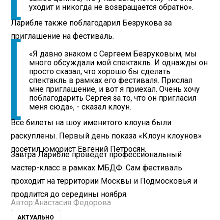
уходит и никогда не возвращается обратно».
Ларибле также поблагодарил Безрукова за
приглашение на фестиваль.
«Я давно знаком с Сергеем Безруковым, мы
много обсуждали мой спектакль. И однажды он
просто сказал, что хорошо бы сделать
спектакль в рамках его фестиваля. Прислал
мне приглашение, и вот я приехал. Очень хочу
поблагодарить Сергея за то, что он пригласил
меня сюда», - сказал клоун.
Все билеты на шоу именитого клоуна были
раскуплены. Первый день показа «Клоун клоунов»
посетил
юморист Евгений Петросян.
Завтра Ларибле проведет профессиональный
мастер-класс в рамках МБДФ. Сам фестиваль
проходит на территории Москвы и Подмосковья и
продлится до середины ноября.
Автор:
Анастасия Федорова
АКТУАЛЬНО