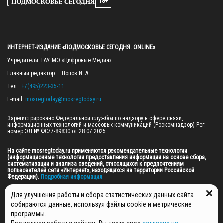
18+
ИНТЕРНЕТ-ИЗДАНИЕ «ПОДМОСКОВЬЕ СЕГОДНЯ. ONLINE»
Учредители: ГАУ МО «Цифровые Медиа»

Главный редактор — Попов И. А.

Тел.: 
+7(495)223-35-11
E-mail: 
mosregtoday@mosregtoday.ru
Зарегистрировано Федеральной службой по надзору в сфере связи, 
информационных технологий и массовых коммуникаций (Роскомнадзор) Рег. 
номер ЭЛ № ФС77-89830 от 28.07.2025

На сайте mosregtoday.ru применяются рекомендательные технологии 
(информационные технологии предоставления информации на основе сбора, 
систематизации и анализа сведений, относящихся к предпочтениям 
пользователей сети «Интернет», находящихся на территории Российской 
Федерации).
 Подробная информация
© 2026 ПРАВА НА ВСЕ МАТЕРИАЛЫ САЙТА ПРИНАДЛЕЖАТ ГАУ МО "ЦИФРОВЫЕ 
Для улучшения работы и сбора статистических данных сайта
МЕДИА" (ОГРН: 1255000059467).
собираются данные, используя файлы cookie и метрические
программы.