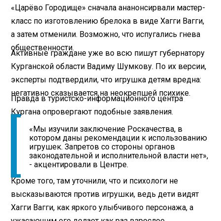
«Царёво Городище» сначала ананонсирвали мастер-
класс по изготовлению брелока в виде Хагги Вагги,
а затем отменили. Возможно, что испугались гнева
общественности.
Активные граждане уже во всю пишут губернатору
Курганской области Вадиму Шумкову. По их версии,
эксперты подтвердили, что игрушка детям вредна:
негативно сказывается на неокрепшей психике.
Правда в туристско-информационного центра
Кургана опровергают подобные заявления.
«Мы изучили заключение Роскачества, в
котором даны рекомендации к использованию
игрушек. Запретов со стороны органов
законодательной и исполнительной власти нет»,
- акцентировали в Центре.
Кроме того, там уточнили, что и психологи не
высказываются против игрушки, ведь дети видят
Хагги Вагги, как яркого улыбчивого персонажа, а
ужасающим его делает как раз взрослое