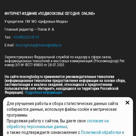
ИНТЕРНЕТ-ИЗДАНИЕ «ПОДМОСКОВЬЕ СЕГОДНЯ. ONLINE»
Учредители: ГАУ МО «Цифровые Медиа»

Главный редактор — Попов И. А.

Тел.: 
+7(495)223-35-11
E-mail: 
mosregtoday@mosregtoday.ru
Зарегистрировано Федеральной службой по надзору в сфере связи, 
информационных технологий и массовых коммуникаций (Роскомнадзор) Рег. 
номер ЭЛ № ФС77-89830 от 28.07.2025

На сайте mosregtoday.ru применяются рекомендательные технологии 
(информационные технологии предоставления информации на основе сбора, 
систематизации и анализа сведений, относящихся к предпочтениям 
пользователей сети «Интернет», находящихся на территории Российской 
Федерации).
 Подробная информация
© 2026 ПРАВА НА ВСЕ МАТЕРИАЛЫ САЙТА ПРИНАДЛЕЖАТ ГАУ МО "ЦИФРОВЫЕ 
Для улучшения работы и сбора статистических данных сайта
МЕДИА" (ОГРН: 1255000059467).
собираются данные, используя файлы cookie и метрические
программы.
Продолжая работу с сайтом, Вы даете свое
согласие на
ПОЛИТИКА ОБРАБОТКИ И ЗАЩИТЫ ПЕРСОНАЛЬНЫХ ДАННЫХ
обработку персональных данных
,
НОВОСТИ
а также подтверждаете ознакомление с
Политикой обработки и