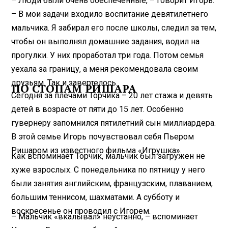
– Люди были очень обеспеченные, – говорит Игорь.
– В мои задачи входило воспитание девятилетнего
мальчика. Я забирал его после школы, следил за тем,
чтобы он выполнял домашние задания, водил на
прогулки. У них проработал три года. Потом семья
уехала за границу, а меня рекомендовала своим
друзьям. Так и завертелось.
ПО СТОПАМ РИШАРА
Сегодня за плечами Торчика – 20 лет стажа и девять
детей в возрасте от пяти до 15 лет. Особенно
гувернеру запомнился пятилетний сын миллиардера.
В этой семье Игорь почувствовал себя Пьером
Ришаром из известного фильма «Игрушка».
Как вспоминает Торчик, мальчик был загружен не
хуже взрослых. С понедельника по пятницу у него
были занятия английским, французским, плаванием,
большим теннисом, шахматами. А субботу и
воскресенье он проводил с Игорем.
– Мальчик «вкалывал» неустанно, – вспоминает