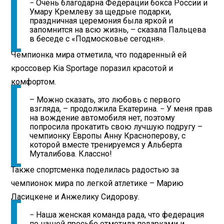
− Очень благодарна Федерации бокса России и
Умару Кремлеву за щедрые подарки,
праздничная церемония была яркой и
запомнится на всю жизнь, – сказала Пальцева
в беседе с «Подмосковье сегодня».
Чемпионка мира отметила, что подаренный ей
кроссовер Kia Sportage поразил красотой и
комфортом.
– Можно сказать, это любовь с первого
взгляда, – продолжила Екатерина. − У меня прав
на вождение автомобиля нет, поэтому
попросила прокатить свою лучшую подругу –
чемпионку Европы Анну Красноперову, с
которой вместе тренируемся у Альберта
Муталибова. Классно!
Также спортсменка поделилась радостью за
чемпионок мира по легкой атлетике – Марию
Ласицкене и Анжелику Сидорову.
− Наша женская команда рада, что федерация
по нашей просьбе отметила подарками и