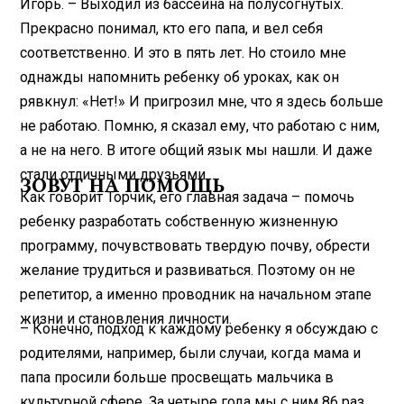
Игорь. – Выходил из бассейна на полусогнутых.
Прекрасно понимал, кто его папа, и вел себя
соответственно. И это в пять лет. Но стоило мне
однажды напомнить ребенку об уроках, как он
рявкнул: «Нет!» И пригрозил мне, что я здесь больше
не работаю. Помню, я сказал ему, что работаю с ним,
а не на него. В итоге общий язык мы нашли. И даже
стали отличными друзьями.
ЗОВУТ НА ПОМОЩЬ
Как говорит Торчик, его главная задача – помочь
ребенку разработать собственную жизненную
программу, почувствовать твердую почву, обрести
желание трудиться и развиваться. Поэтому он не
репетитор, а именно проводник на начальном этапе
жизни и становления личности.
– Конечно, подход к каждому ребенку я обсуждаю с
родителями, например, были случаи, когда мама и
папа просили больше просвещать мальчика в
культурной сфере. За четыре года мы с ним 86 раз