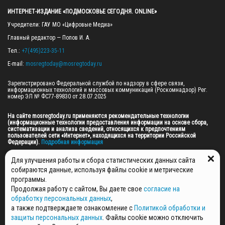
ИНТЕРНЕТ-ИЗДАНИЕ «ПОДМОСКОВЬЕ СЕГОДНЯ. ONLINE»
Учредители: ГАУ МО «Цифровые Медиа»

Главный редактор — Попов И. А.

Тел.: 
+7(495)223-35-11
E-mail: 
mosregtoday@mosregtoday.ru
Зарегистрировано Федеральной службой по надзору в сфере связи, 
информационных технологий и массовых коммуникаций (Роскомнадзор) Рег. 
номер ЭЛ № ФС77-89830 от 28.07.2025

На сайте mosregtoday.ru применяются рекомендательные технологии 
(информационные технологии предоставления информации на основе сбора, 
систематизации и анализа сведений, относящихся к предпочтениям 
пользователей сети «Интернет», находящихся на территории Российской 
Федерации).
 Подробная информация
© 2026 ПРАВА НА ВСЕ МАТЕРИАЛЫ САЙТА ПРИНАДЛЕЖАТ ГАУ МО "ЦИФРОВЫЕ 
Для улучшения работы и сбора статистических данных сайта
МЕДИА" (ОГРН: 1255000059467).
собираются данные, используя файлы cookie и метрические
программы.
Продолжая работу с сайтом, Вы даете свое
согласие на
ПОЛИТИКА ОБРАБОТКИ И ЗАЩИТЫ ПЕРСОНАЛЬНЫХ ДАННЫХ
обработку персональных данных
,
НОВОСТИ
а также подтверждаете ознакомление с
Политикой обработки и
ГАЗЕТЫ
защиты персональных данных
. Файлы cookie можно отключить