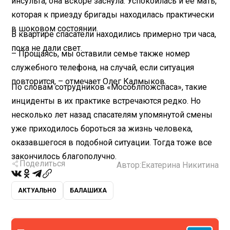
инсульта, она вскоре заснула. Успокоилась и ее мать,
которая к приезду бригады находилась практически
в шоковом состоянии.
В квартире спасатели находились примерно три часа,
пока не дали свет.
– Прощаясь, мы оставили семье также номер
служебного телефона, на случай, если ситуация
повторится, – отмечает Олег Калмыков.
По словам сотрудников «Мособлпожспаса», такие
инциденты в их практике встречаются редко. Но
несколько лет назад спасателям упомянутой смены
уже приходилось бороться за жизнь человека,
оказавшегося в подобной ситуации. Тогда тоже все
закончилось благополучно.
Поделиться
Автор:
Екатерина Никитина
АКТУАЛЬНО
БАЛАШИХА