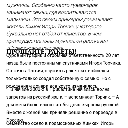
мужчины. Особенно часто гувернеров
нанимают семьи, где воспитываются
мальчики. Это своим примером доказывает
житель Химок Игорь Торчик, у которого
буквально нет отбоя от клиентов. В чем
преимущества нянь-мужчин, он рассказал
«Подмосковье сегодня».
ПРОЩАЙТЕ, РАКЕТЫ!
Суровый график и огромная ответственность 20 лет
назад были постоянными спутниками Игоря Торчика.
Он жил в Латвии, служил в ракетных войсках и
только-только создал собственную семью. Но с
рождением дочери все круто изменилось.
– В начале 2000-х в Прибалтике началась волна
запретов на русский язык, – вспоминает Торчик. – А
для меня было важно, чтобы дочь выросла русской.
Вместе с женой мы приняли решение о переезде в
Россию.
Семейство осело в подмосковных Химках. Игорь