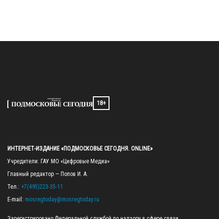
18+
ИНТЕРНЕТ-ИЗДАНИЕ «ПОДМОСКОВЬЕ СЕГОДНЯ. ONLINE»
Учредители: ГАУ МО «Цифровые Медиа»

Главный редактор — Попов И. А.

Тел.: 
+7(495)223-35-11
E-mail: 
mosregtoday@mosregtoday.ru
Зарегистрировано Федеральной службой по надзору в сфере связи, 