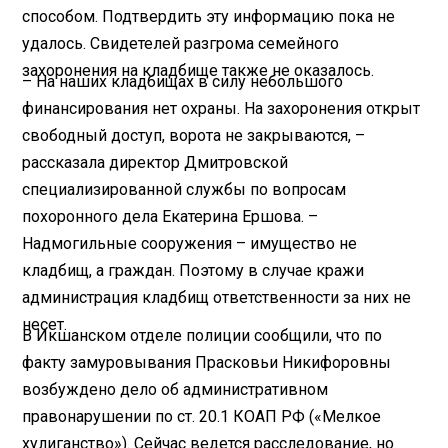
способом. Подтвердить эту информацию пока не
удалось. Свидетелей разгрома семейного
захоронения на кладбище также не оказалось.
– На наших кладбищах в силу небольшого
финансирования нет охраны. На захоронения открыт
свободный доступ, ворота не закрываются, –
рассказала директор Дмитровской
специализированной службы по вопросам
похоронного дела Екатерина Ершова. –
Надмогильные сооружения – имущество не
кладбищ, а граждан. Поэтому в случае кражи
администрация кладбищ ответственности за них не
несет.
В Икшанском отделе полиции сообщили, что по
факту замуровывания Прасковьи Никифоровны
возбуждено дело об административном
правонарушении по ст. 20.1 КОАП РФ («Мелкое
хулиганство»). Сейчас ведется расследование, но