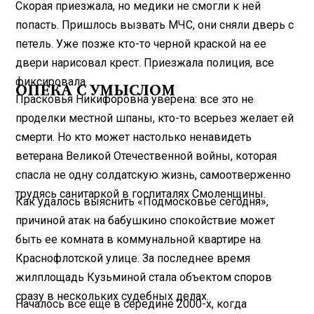
Скорая приезжала, но медики не смогли к ней
попасть. Пришлось вызвать МЧС, они сняли дверь с
петель. Уже позже кто-то черной краской на ее
двери нарисовал крест. Приезжала полиция, все
фиксировала.
ОПЕКА С УМЫСЛОМ
Прасковья Никифоровна уверена: все это не
проделки местной шпаны, кто-то всерьез желает ей
смерти. Но кто может настолько ненавидеть
ветерана Великой Отечественной войны, которая
спасла не одну солдатскую жизнь, самоотверженно
трудясь санитаркой в госпиталях Смоленщины.
Как удалось выяснить «Подмосковье сегодня»,
причиной атак на бабушкино спокойствие может
быть ее комната в коммунальной квартире на
Краснофлотской улице. За последнее время
жилплощадь Кузьминой стала объектом споров
сразу в нескольких судебных делах.
Началось все еще в середине 2000-х, когда