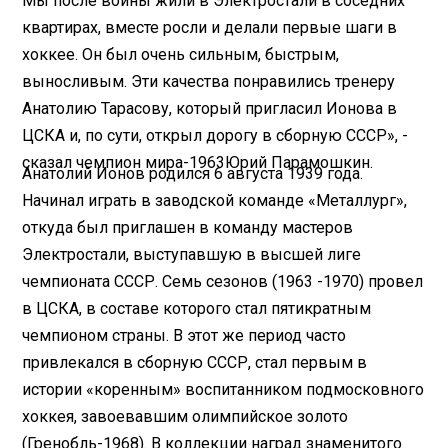
Мы после войны жили в Электростали в соседних
квартирах, вместе росли и делали первые шаги в
хоккее. Он был очень сильным, быстрым,
выносливым. Эти качества понравились тренеру
Анатолию Тарасову, который пригласил Ионова в
ЦСКА и, по сути, открыл дорогу в сборную СССР», -
сказал чемпион мира-1963Юрий Парамошкин.
Анатолий Ионов родился 6 августа 1939 года.
Начинал играть в заводской команде «Металлург»,
откуда был приглашен в команду мастеров
Электростали, выступавшую в высшей лиге
чемпионата СССР. Семь сезонов (1963 -1970) провел
в ЦСКА, в составе которого стал пятикратным
чемпионом страны. В этот же период часто
привлекался в сборную СССР, стал первым в
истории «коренным» воспитанником подмосковного
хоккея, завоевавшим олимпийское золото
(Гренобль-1968). В коллекции наград знаменитого