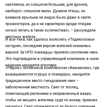
светляков, но слишком большие, для дронов,
наоборот, слишком малы. Думали птицы, но
взмахов крыльев не видно было даже в свете
прожекторов, да и не характерно вроде птицам
ночью летать в таких количествах», – рассуждали
местные жители.
И все-таки, как удалось выяснить «Подмосковье
сегодня», последняя версия жителей оказалась
верной. За НЛО очевидцы приняли скопление чаек.
Это подтвердили в управляющей компании, в чьем
ведении находится агропарк.
«Рядом с тепличным комплексом «Иванисово», где
выращиваются огурцы и помидоры, находится
традиционное место гнездования чаек –
заболоченная местность. Свет от теплиц,
помогающий растениям и направленный вверх,
чтобы не мешать жителям, судя по всему, привлек
пернатых. Свет отражается от их белого оперения,