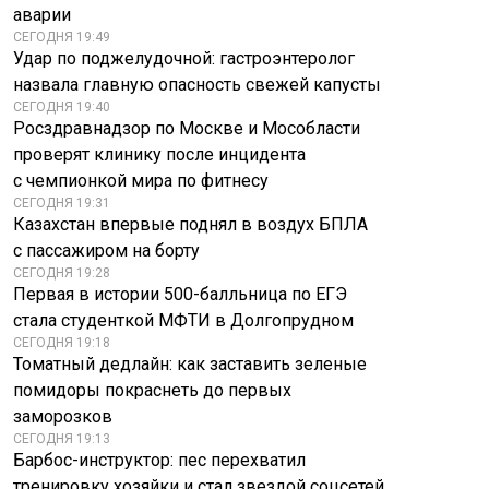
аварии
СЕГОДНЯ 19:49
Удар по поджелудочной: гастроэнтеролог
назвала главную опасность свежей капусты
К чему ведет отзыв
СЕГОДНЯ 19:40
SHOT: Маньяк
признания
Росздравнадзор по Москве и Мособласти
Манишин попросил
независимости
проверят клинику после инцидента
отправить его на
Абхазии и Южной
с чемпионкой мира по фитнесу
СВО
Осетии
СЕГОДНЯ 19:31
Казахстан впервые поднял в воздух БПЛА
с пассажиром на борту
СЕГОДНЯ 19:28
Первая в истории 500-балльница по ЕГЭ
стала студенткой МФТИ в Долгопрудном
СЕГОДНЯ 19:18
Томатный дедлайн: как заставить зеленые
помидоры покраснеть до первых
заморозков
СЕГОДНЯ 19:13
Барбос-инструктор: пес перехватил
тренировку хозяйки и стал звездой соцсетей