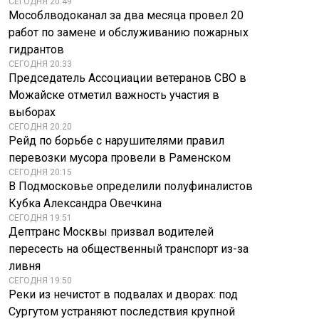
СЕГОДНЯ 20:49
Мособлводоканал за два месяца провел 20
работ по замене и обслуживанию пожарных
гидрантов
СЕГОДНЯ 20:33
Председатель Ассоциации ветеранов СВО в
Можайске отметил важность участия в
выборах
СЕГОДНЯ 20:20
Рейд по борьбе с нарушителями правил
перевозки мусора провели в Раменском
СЕГОДНЯ 20:15
В Подмосковье определили полуфиналистов
Кубка Александра Овечкина
СЕГОДНЯ 19:51
Дептранс Москвы призвал водителей
пересесть на общественный транспорт из-за
ливня
СЕГОДНЯ 19:50
Реки из нечистот в подвалах и дворах: под
Сургутом устраняют последствия крупной