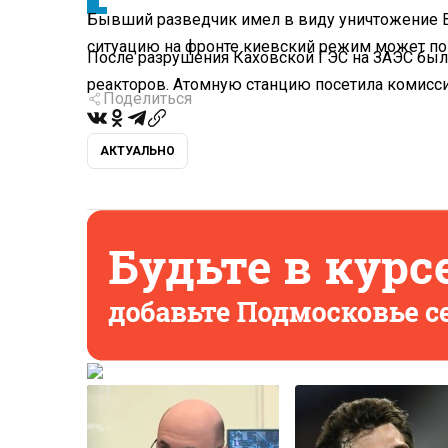
Бывший разведчик имел в виду уничтожение В
ситуацию на фронте киевский режим может по
После разрушения Каховской ГЭС на ЗАЭС бы
реакторов. Атомную станцию посетила комисси
Поделиться
АКТУАЛЬНО