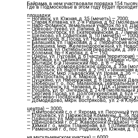
Байрама, в нем участвовали порядка 154 тысяч
Где в Подмосковье в этом году будет проходи
площадки:
— Ногинск, ул. Южная, д. 35 (мечеть) — 7000;
— Старая Купавна, ул. 2-я Разина, д. 62 (молель
— Наро-Фоминск, земельный участок по ул. Дзер
— Орехово-Зуево, ул. Лапина, д. 28 (мечеть) — 5
— Солнечногорск, ул. Екатерининская, д. 7 (мече
— Щелково, ул. Советская, д. 10 (мечеть) — 1000
— Звенигород, В. Посад, ул. Новая, д. 29 (мечеть
— Балашиха, ул. Парковая, д. 2 (территория вок
— Балашиха, мкр. Железнодорожный, ул. Новосл
— Коломна, ул. Октябрьской революции, д. 389 
— Коломна, пр-т Кирова, д. 4 — 150;
— Озеры, ул. Луговая, д. 6 (частная территория) 
— Мытищи, ул. Силикатная, д. 30а (стадион «Стр
— Мытищи, 6-й Ленинский пер., д. 8 — 200;
— Подольск, Домодедовское шоссе, д. 35а (мо
— Подольск, ул. Высотная, д. 2 (НП «Теннисная 
— Подольск, мкр. Львовский, ул. Новая, д. 36 — 
— Электросталь, ул. К. Маркса, д. 51а — 500;
— Пушкино, ул. Набережная, д. 8 (парковка Дво
— Люберцы г. о., пос. Малаховка, Театральный п
— Воскресенск, ул. Чапаева, д. 1 (ДК «Цементни
— Рошаль, ул. Ф. Энгельса, д. 24/8 (молельный 
— Сергиев Посад, ул. Долгокукуевская, д. 62а —
— Сергиево-Посадский г. о., г. Краснозаводск, у
— Домодедово, мкрн. Востряково, ул. 2-я Клубн
центра) — 3000;
— Дмитровский г. о. г. Яхрома, ул. Песочный тупи
— Егорьевск, ул. Парижской Коммуны, д. 1б, пом
— Одинцово, ул. Маршала Жукова, д. 22 (Волей
— Одинцовский г. о., с. Жаворонки (стадион) — 4
— Химки г. о., мкрн. Планерная, вл. 1 (Олимпи
— Раменский г. о., пос. Родники, ул. Южная, д. 
на мусульманском участке) — 6000;