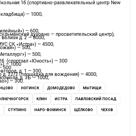
. Школьная 1б (спортивно-развлекательный центр New
 кладбища) — 1000;
билейный») — 600;
усульманский духовно — просветительский центр);
 вблизи д. 2 — 8000;
 (МУС СК «Истра») — 4500;
рожай») — 500;
Металлург») — 500;
2б (спортзал «Юность») — 300
») — 1000
— 500
город, д. 1 — 300;
ло д. 22/2 (площадка для вождения) — 4000;
мсомола, д. 3Б — 1000;
во») — 300.
НЦОВО
НОГИНСК
ДОМОДЕДОВО
МЫТИЩИ
ОЛНЕЧНОГОРСК
КЛИН
ИСТРА
ПАВЛОВСКИЙ ПОСАД
СТУПИНО
НАРО-ФОМИНСК
ЩЁЛКОВО
ЧЕХОВ