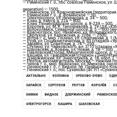
— Раменский г. о., пос. совхоза Раменское, ул
generation) — 1500;
— Раменское, ул. Красноармейская (территория
— Раменский г. о., д. Фоминское — 50;
— Электрогорск, ул. Некрасова, д. 34 — 500;
— Клин, д. Ямуга, д. 22а — 800;
— Клин, Ленинградское шоссе, д. 8-239 — 500;
— Королев, ул. М. К. Тихонравова, д. 19 (ДК «Ю
— Волоколамск, Северное шоссе, д. 5 — 600 (м
— Красногорск, пос. Нахабино, ул. Володарского,
— Серпухов, ул. Калужская, д. 128а — 2500;
— Истра г. о., мкр. Полево, ул. Спортивная, д. 1
— Руза, ул. Социалистическая, д. 63 (стадион «У
— Зарайск, ул. Советская, д. 74 — 250;
— Ступино, ул. Чайковского, вл. 3/10 (стадион «
— Шаховская, д. Ховань, ул. Новая, д. 18 — 300;
— Павловский Посад, Мишутинское шоссе, д. 1
— Кашира, ул. Гвардейская (стадион «Энергетик
— Дзержинский, ул. Энергетиков, д. 18, корп. 2 
— Реутов, автомагистраль Москва — Нижний Нов
— Чехов г. о., мкр. Венюково, ул. Маркова, око
— Ленинский г. о., г. Видное, пр. Ленинского Ко
— Ленинский г. о., пос. Суханово (ФГУП «Сухано
АКТУАЛЬНО
КОЛОМНА
ОРЕХОВО-ЗУЕВО
ОДИ
ЗАРАЙСК
СЕРПУХОВ
РЕУТОВ
КОРОЛЁВ
С
ХИМКИ
ВИДНОЕ
ДЗЕРЖИНСКИЙ
РАМЕНСКОЕ
ЭЛЕКТРОГОРСК
КАШИРА
ШАХОВСКАЯ