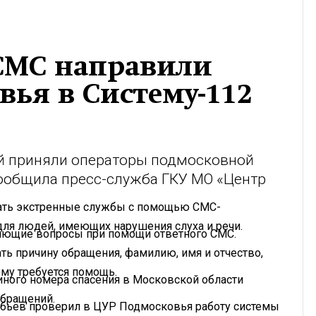
СМС направили
ья в Систему-112
й приняли операторы подмосковной
сообщила пресс-служба ГКУ МО «Центр
вать экстренные службы с помощью СМС-
для людей, имеющих нарушения слуха и речи.
няющие вопросы при помощи ответного СМС.
ть причину обращения, фамилию, имя и отчество,
ому требуется помощь.
диного номера спасения в Московской области
обращений.
робьев проверил в ЦУР Подмосковья работу системы