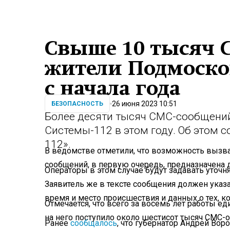
Свыше 10 тысяч 
жители Подмосков
с начала года
26 июня 2023 10:51
БЕЗОПАСНОСТЬ
Более десяти тысяч СМС-сообщени
Системы-112 в этом году. Об этом 
112».
В ведомстве отметили, что возможность выз
сообщений, в первую очередь, предназначена 
Операторы в этом случае будут задавать уточ
Заявитель же в тексте сообщения должен указа
время и место происшествия и данных о тех, к
Отмечается, что всего за восемь лет работы е
на него поступило около шестисот тысяч СМС-
Ранее
сообщалось
, что губернатор Андрей Во