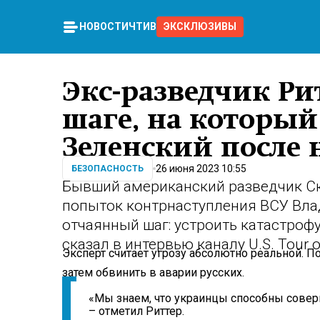
НОВОСТИ
ЧТИВО
ЭКСКЛЮЗИВЫ
Экс-разведчик Рит
шаге, на которы
Зеленский после 
26 июня 2023 10:55
БЕЗОПАСНОСТЬ
Бывший американский разведчик Ско
попыток контрнаступления ВСУ Вла
отчаянный шаг: устроить катастроф
сказал в интервью каналу U.S. Tour of
Эксперт считает угрозу абсолютно реальной. По
затем обвинить в аварии русских.
«Мы знаем, что украинцы способны совер
– отметил Риттер.