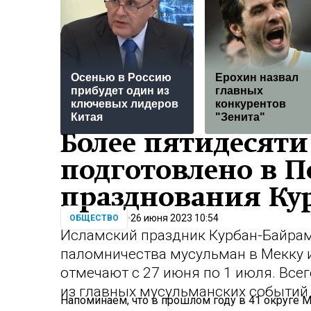
Осенью в Россию
Ерохин назвал
прибудет один из
главных
ключевых лидеров
конкурентов
Китая
"Зенита"
Более пятидесят
подготовлено в П
празднования Ку
26 июня 2023 10:54
ОБЩЕСТВО
Исламский праздник Курбан-Байра
паломничества мусульман в Мекку и
отмечают с 27 июня по 1 июля. Всег
из главных мусульманских событий
Напоминаем, что в прошлом году в 41 округе 