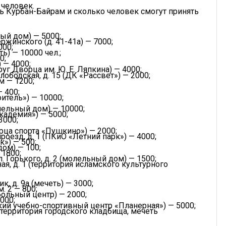
 человек.
ть Курбан-Байрам и сколько человек смогут принять
ный дом) — 5000;
жинского (д. 41-41а) — 7000;
000;
ть) — 10000 чел.;
0;
) — 4000;
руг Дворца им. Ю. Е. Ляпкина) — 4000;
ободская, д. 15 (ДК «Рассвет») — 2000;
м — 1200;
— 400;
оитель») — 10000;
лельный дом) — 10000;
академия») — 5000;
3000;
рца спорта «Пушкино») — 2000;
роезд, д. 1 (ПКиО «Летний парк») — 4000;
к») — 500;
дом) — 100;
 1800;
л. Горького, д. 2 (молельный дом) — 1500;
ая, д. 1 (территория исламского культурного
к, д. 9а (мечеть) — 3000;
. 2 — 800;
больный центр) — 2000;
000;
йский учебно-спортивный центр «Планерная») — 5000;
1 (территория городского кладбища, мечеть