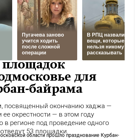
Пугачева заново
В РПЦ назвали три
учится ходить
вещи, которые
после сложной
нельзя никому
операции
рассказывать
и площадок
одмосковье для
рбан-байрама
м, посвященный окончанию хаджа —
 ее окрестности — в этом году
о в регионе под проведение одного
 отведут 53 площадки.
Московской области прошло празднование Курбан-