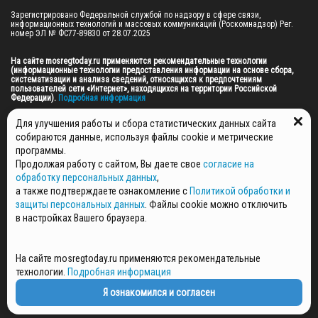
Зарегистрировано Федеральной службой по надзору в сфере связи, 
информационных технологий и массовых коммуникаций (Роскомнадзор) Рег. 
номер ЭЛ № ФС77-89830 от 28.07.2025

На сайте mosregtoday.ru применяются рекомендательные технологии 
(информационные технологии предоставления информации на основе сбора, 
систематизации и анализа сведений, относящихся к предпочтениям 
пользователей сети «Интернет», находящихся на территории Российской 
Федерации).
 Подробная информация
© 2026 ПРАВА НА ВСЕ МАТЕРИАЛЫ САЙТА ПРИНАДЛЕЖАТ ГАУ МО "ЦИФРОВЫЕ 
Для улучшения работы и сбора статистических данных сайта
МЕДИА" (ОГРН: 1255000059467).
собираются данные, используя файлы cookie и метрические
программы.
Продолжая работу с сайтом, Вы даете свое
согласие на
ПОЛИТИКА ОБРАБОТКИ И ЗАЩИТЫ ПЕРСОНАЛЬНЫХ ДАННЫХ
обработку персональных данных
,
НОВОСТИ
а также подтверждаете ознакомление с
Политикой обработки и
ГАЗЕТЫ
защиты персональных данных
. Файлы cookie можно отключить
РЕКЛАМОДАТЕЛЯМ
в настройках Вашего браузера.
КОНТАКТНАЯ ИНФОРМАЦИЯ
О РЕДАКЦИИ
На сайте mosregtoday.ru применяются рекомендательные
СПЕЦПРОЕКТЫ
технологии.
Подробная информация
СТАТЬИ
ПОЛИТИКА КОНФИДЕНЦИАЛЬНОСТИ
Я ознакомился и согласен