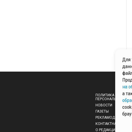
Для 
данн
файл
Прод
на о
а та
ПОЛИТИКА ОБРАБОТ
ПЕРСОНАЛЬНЫХ ДА
обра
НОВОСТИ
cook
ГАЗЕТЫ
брау
РЕКЛАМОДАТЕЛЯМ
КОНТАКТНАЯ ИНФО
О РЕДАКЦИИ