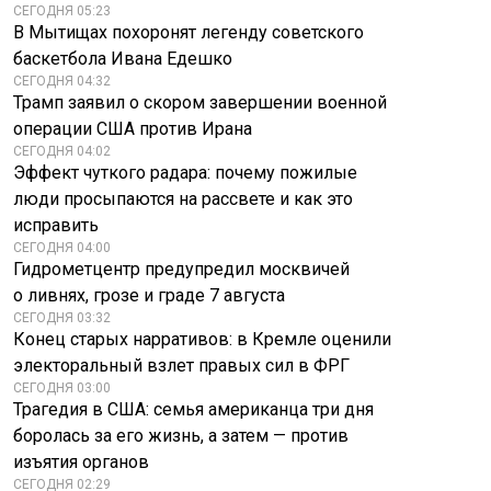
СЕГОДНЯ 05:23
В Мытищах похоронят легенду советского
баскетбола Ивана Едешко
СЕГОДНЯ 04:32
Трамп заявил о скором завершении военной
операции США против Ирана
СЕГОДНЯ 04:02
Эффект чуткого радара: почему пожилые
люди просыпаются на рассвете и как это
исправить
СЕГОДНЯ 04:00
Гидрометцентр предупредил москвичей
о ливнях, грозе и граде 7 августа
СЕГОДНЯ 03:32
Конец старых нарративов: в Кремле оценили
электоральный взлет правых сил в ФРГ
СЕГОДНЯ 03:00
Трагедия в США: семья американца три дня
боролась за его жизнь, а затем — против
изъятия органов
СЕГОДНЯ 02:29