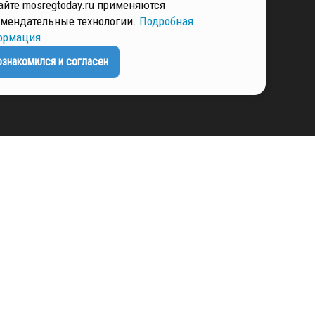
айте mosregtoday.ru применяются
мендательные технологии.
Подробная
ормация
ЕНЦИАЛЬНОСТИ
ознакомился и согласен