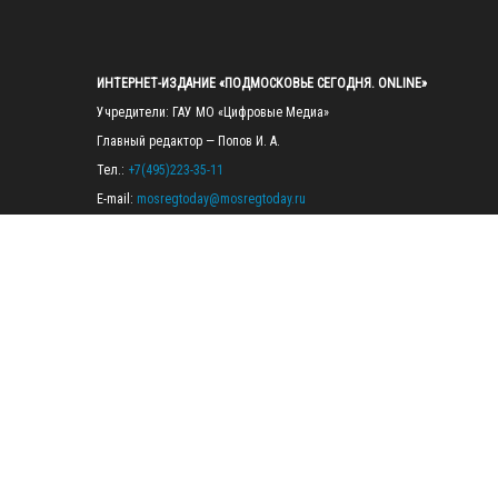
ИНТЕРНЕТ-ИЗДАНИЕ «ПОДМОСКОВЬЕ СЕГОДНЯ. ONLINE»
Учредители: ГАУ МО «Цифровые Медиа»

Главный редактор — Попов И. А.

Тел.: 
+7(495)223-35-11
E-mail: 
mosregtoday@mosregtoday.ru
Зарегистрировано Федеральной службой по надзору в сфере связи, 
информационных технологий и массовых коммуникаций 
(Роскомнадзор) Рег. номер ЭЛ № ФС77-89830 от 28.07.2025

На сайте mosregtoday.ru применяются рекомендательные технологии 
(информационные технологии предоставления информации на основе
сбора, систематизации и анализа сведений, относящихся к 
предпочтениям пользователей сети «Интернет», находящихся на 
территории Российской Федерации).
 Подробная информация
© 2026 ПРАВА НА ВСЕ МАТЕРИАЛЫ САЙТА ПРИНАДЛЕЖАТ ГАУ МО 
"ЦИФРОВЫЕ МЕДИА" (ОГРН: 1255000059467).