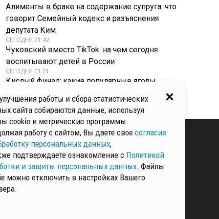
Алименты в браке на содержание супруга: что
говорит Семейный кодекс и разъяснения
депутата Ким
СЕГОДНЯ 01:42
Чуковский вместо TikTok: на чем сегодня
воспитывают детей в России
СЕГОДНЯ 01:21
Кислый финал: какие популярные ягоды
категорически противопоказаны при гастрите
улучшения работы и сбора статистических
ых сайта собираются данные, используя
ы cookie и метрические программы.
олжая работу с сайтом, Вы даете свое
согласие
бработку персональных данных
,
кже подтверждаете ознакомление с
Политикой
КИ И ЗАЩИТЫ
ННЫХ
ботки и защиты персональных данных
. Файлы
ie можно отключить в настройках Вашего
зера.
РМАЦИЯ