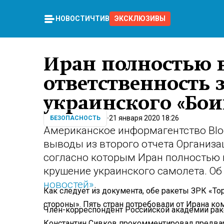
НОВОСТИ
ЧТИВО
ЭКСКЛЮЗИВЫ
Иран полностью в
ответственность 
украинского «Бои
21 января 2020 18:26
БЕЗОПАСНОСТЬ
Американское информагентство Bl
выводы из второго отчета Организа
согласно которым Иран полностью в
крушение украинского самолета. Об
новостей»
.
Как следует из документа, обе ракеты ЗРК «Т
стороны». Пять стран потребовали от Ирана ко
Член-корреспондент Российской академии раке
Константин Сивков прокомментировал предвар