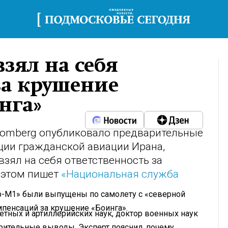
зял на себя
за крушение
нга»
oomberg опубликовало предварительные
ции гражданской авиации Ирана,
зял на себя ответственность за
 этом пишет
«Национальная служба
ор-М1» были выпущены по самолету с «северной
мпенсаций за крушение «Боинга».
тных и артиллерийских наук, доктор военных наук
ительные выводы. Эксперт пояснил, почему