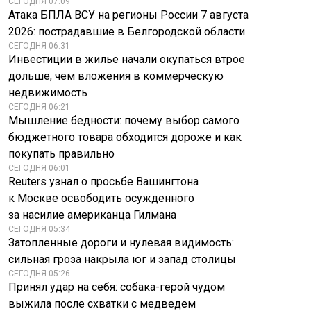
СЕГОДНЯ 07:09
Атака БПЛА ВСУ на регионы России 7 августа
2026: пострадавшие в Белгородской области
СЕГОДНЯ 06:31
Инвестиции в жилье начали окупаться втрое
дольше, чем вложения в коммерческую
недвижимость
СЕГОДНЯ 06:21
Мышление бедности: почему выбор самого
бюджетного товара обходится дороже и как
покупать правильно
СЕГОДНЯ 06:01
Reuters узнал о просьбе Вашингтона
к Москве освободить осужденного
за насилие американца Гилмана
СЕГОДНЯ 05:34
Затопленные дороги и нулевая видимость:
сильная гроза накрыла юг и запад столицы
СЕГОДНЯ 05:26
Принял удар на себя: собака-герой чудом
выжила после схватки с медведем