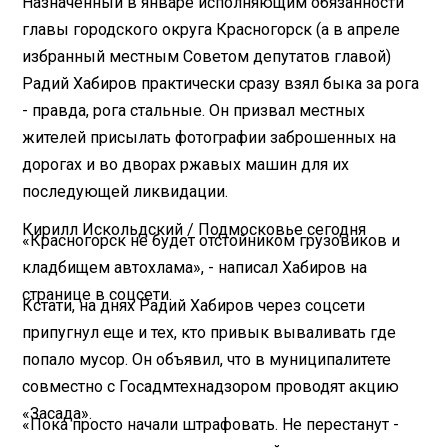
Назначенный в январе исполняющим обязанности
главы городского округа Красногорск (а в апреле
избранный местным Советом депутатов главой)
Радий Хабиров практически сразу взял быка за рога
- правда, рога стальные. Он призвал местных
жителей присылать фотографии заброшенных на
дорогах и во дворах ржавых машин для их
последующей ликвидации.
Кирилл Искольдский / Подмосковье сегодня
«Красногорск не будет отстойником грузовиков и
кладбищем автохлама», - написал Хабиров на
странице в соцсети.
Кстати, на днях Радий Хабиров через соцсети
припугнул еще и тех, кто привык вываливать где
попало мусор. Он объявил, что в муниципалитете
совместно с Госадмтехнадзором проводят акцию
«Засада».
«Пока просто начали штрафовать. Не перестанут -