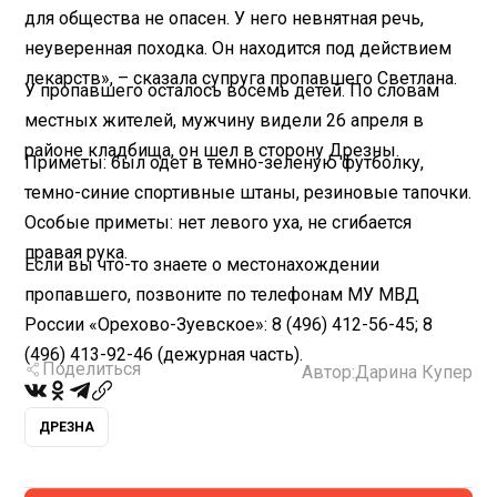
для общества не опасен. У него невнятная речь,
неуверенная походка. Он находится под действием
лекарств», – сказала супруга пропавшего Светлана.
У пропавшего осталось восемь детей. По словам
местных жителей, мужчину видели 26 апреля в
районе кладбища, он шел в сторону Дрезны.
Приметы: был одет в темно-зеленую футболку,
темно-синие спортивные штаны, резиновые тапочки.
Особые приметы: нет левого уха, не сгибается
правая рука.
Если вы что-то знаете о местонахождении
пропавшего, позвоните по телефонам МУ МВД
России «Орехово-Зуевское»: 8 (496) 412-56-45; 8
(496) 413-92-46 (дежурная часть).
Поделиться
Автор:
Дарина Купер
ДРЕЗНА