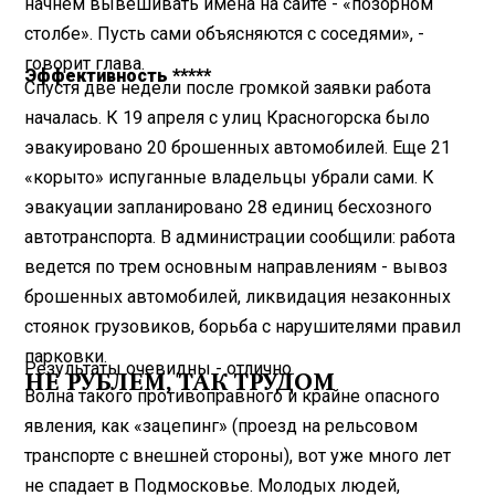
начнем вывешивать имена на сайте - «позорном
столбе». Пусть сами объясняются с соседями», -
говорит глава.
Эффективность *****
Спустя две недели после громкой заявки работа
началась. К 19 апреля с улиц Красногорска было
эвакуировано 20 брошенных автомобилей. Еще 21
«корыто» испуганные владельцы убрали сами. К
эвакуации запланировано 28 единиц бесхозного
автотранспорта. В администрации сообщили: работа
ведется по трем основным направлениям - вывоз
брошенных автомобилей, ликвидация незаконных
стоянок грузовиков, борьба с нарушителями правил
парковки.
Результаты очевидны - отлично.
НЕ РУБЛЕМ, ТАК ТРУДОМ
Волна такого противоправного и крайне опасного
явления, как «зацепинг» (проезд на рельсовом
транспорте с внешней стороны), вот уже много лет
не спадает в Подмосковье. Молодых людей,