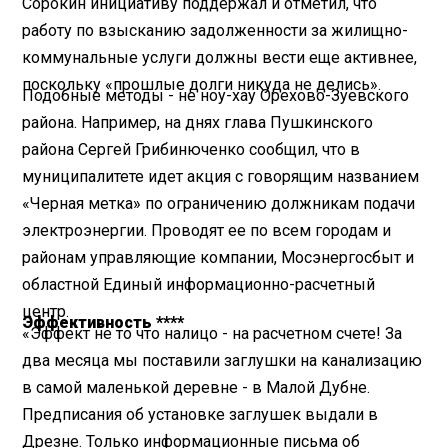
Сорокин инициативу поддержал и отметил, что
работу по взысканию задолженности за жилищно-
коммунальные услуги должны вести еще активнее,
поскольку «прошлые долги никуда не делись».
Подобные методы - не ноу-хау Орехово-Зуевского
района. Например, на днях глава Пушкинского
района Сергей Грибинюченко сообщил, что в
муниципалитете идет акция с говорящим названием
«Черная метка» по ограничению должникам подачи
электроэнергии. Проводят ее по всем городам и
районам управляющие компании, Мосэнергосбыт и
областной Единый информационно-расчетный
центр.
Эффективность ****
«Эффект не то что налицо - на расчетном счете! За
два месяца мы поставили заглушки на канализацию
в самой маленькой деревне - в Малой Дубне.
Предписания об установке заглушек выдали в
Дрезне. Только информационные письма об