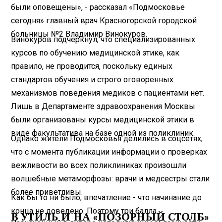
были оповещены», - рассказал «Подмосковье
сегодня» главный врач Красногорской городской
больницы №2 Владимир Винокуров.
Винокуров подчеркнул, что специализированных
курсов по обучению медицинской этике, как
правило, не проводится, поскольку единых
стандартов обучения и строго оговоренных
механизмов поведения медиков с пациентами нет.
Лишь в Департаменте здравоохранения Москвы
были организованы курсы медицинской этики в
виде факультатива на базе одной из поликлиник.
Однако жители Подмосковья делились в соцсетях,
что с момента публикации информации о проверках
вежливости во всех поликлиниках произошли
волшебные метаморфозы: врачи и медсестры стали
более приветливы.
Как бы то ни было, впечатление - что начинание до
конца не доведено. Поэтому три балла.
В УТИЛЬ И НА «ПОЗОРНЫЙ СТОЛБ»