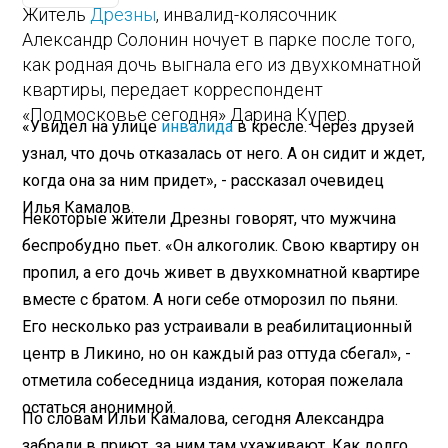
Житель
Дрезны
, инвалид-колясочник
Александр Солонин ночует в парке после того,
как родная дочь выгнала его из двухкомнатной
квартиры, передает корреспондент
«Подмосковье сегодня» Дарина Купер.
«Увидел на улице
инвалида
в кресле. Через друзей
узнал, что дочь отказалась от него. А он сидит и ждет,
когда она за ним придет», - рассказал очевидец
Илья Камалов.
Некоторые жители Дрезны говорят, что мужчина
беспробудно пьет. «Он алкоголик. Свою квартиру он
пропил, а его дочь живет в двухкомнатной квартире
вместе с братом. А ноги себе отморозил по пьяни.
Его несколько раз устраивали в реабилитационный
центр в Ликино, но он каждый раз оттуда сбегал», -
отметила собеседница издания, которая пожелала
остаться анонимной.
По словам Ильи Камалова, сегодня Александра
забрали в приют, за ним там ухаживают. Как долго