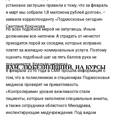
установке заглушек привели к тому, что за февраль
и март мы собрали 1,8 миллиона рублей долгов», –
заявила корреспонденту «Подмосковье сегодня»
Светлана Крючкова.
Но всех подобной мерой не запугаешь. Иным
должникам все нипочем. А страдать от нечистот
приходится порой их соседям, которые исправно
платят за жилищно-коммунальные услуги. Поэтому
оценить подобный шаг на пять баллов рука не
поднимается. Крепкая четверка.
ВАМ, ЛЮБЕЗНЕЙШИЙ, НА КУРСЫ
В феврале 2016 года в СМИ прошла информация о
том, что в поликлиниках и стационарах Подмосковья
медиков проверят на приветливость.
«Контролерами» уровня вежливости стали
пациенты, которые заполняли специальные анкеты,
а также сотрудники областного Минздрава,
инспектирующие медучреждения. Под видом