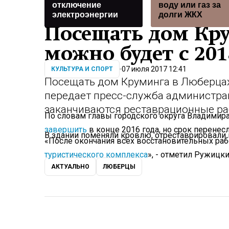
отключение
воду или газ за
электроэнергии
долги ЖКХ
Посещать дом Кр
можно будет с 201
07 июля 2017 12:41
КУЛЬТУРА И СПОРТ
Посещать дом Круминга в Люберцах
передает пресс-служба администра
заканчиваются реставрационные ра
По словам главы городского округа Владимира
завершить
в конце 2016 года, но срок перенесл
В здании поменяли кровлю, отреставрировали 
«После окончания всех восстановительных рабо
туристического комплекса
», - отметил Ружицки
АКТУАЛЬНО
ЛЮБЕРЦЫ