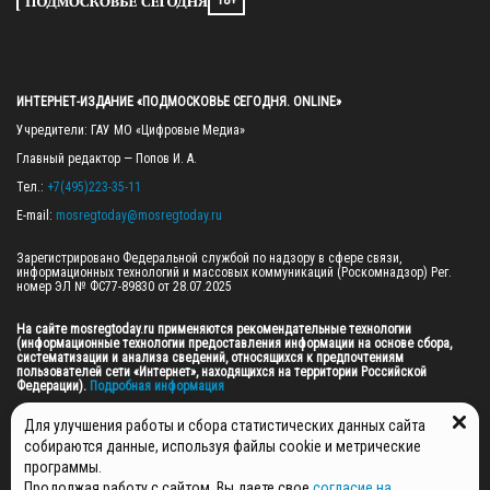
ИНТЕРНЕТ-ИЗДАНИЕ «ПОДМОСКОВЬЕ СЕГОДНЯ. ONLINE»
Учредители: ГАУ МО «Цифровые Медиа»

Главный редактор — Попов И. А.

Тел.: 
+7(495)223-35-11
E-mail: 
mosregtoday@mosregtoday.ru
Зарегистрировано Федеральной службой по надзору в сфере связи, 
информационных технологий и массовых коммуникаций (Роскомнадзор) Рег. 
номер ЭЛ № ФС77-89830 от 28.07.2025

На сайте mosregtoday.ru применяются рекомендательные технологии 
(информационные технологии предоставления информации на основе сбора, 
систематизации и анализа сведений, относящихся к предпочтениям 
пользователей сети «Интернет», находящихся на территории Российской 
Федерации).
 Подробная информация
© 2026 ПРАВА НА ВСЕ МАТЕРИАЛЫ САЙТА ПРИНАДЛЕЖАТ ГАУ МО "ЦИФРОВЫЕ 
Для улучшения работы и сбора статистических данных сайта
МЕДИА" (ОГРН: 1255000059467).
собираются данные, используя файлы cookie и метрические
программы.
Продолжая работу с сайтом, Вы даете свое
согласие на