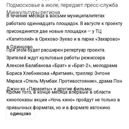
Подмосковье в июле, передает пресс-служба
Минкультуры региона.
В течение месяца в восьми муниципалитетах
работало одиннадцать площадок. В августе к проекту
присоединятся две новые площадки — у ТЦ
«Капитолий» в Орехово-Зуево и в парке «Захарово»
в Одинцово.
При этом будет расширен репертуар проекта.
Зрителей ждут культовые работы режиссера
Алексея Балабанова «Брат» и «Брат-2», мелодрама
Бориса Хлебникова «Аритмия», триллер Энтони
Мараса «Отель Мумбаи: Противостояние», драма Пон
Джун-хо «Паразиты» и другие фильмы.
Кроме того, в конце месяца впервые в области
кинопоказы акции «Ночь кино» пройдут не только в
привычных форматах, но и в формате автокино.
ОДИНЦОВО