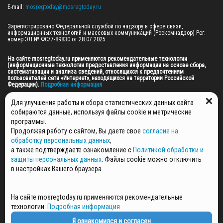
E-mail: 
mosregtoday@mosregtoday.ru
Зарегистрировано Федеральной службой по надзору в сфере связи, 
информационных технологий и массовых коммуникаций (Роскомнадзор) Рег. 
номер ЭЛ № ФС77-89830 от 28.07.2025

На сайте mosregtoday.ru применяются рекомендательные технологии 
(информационные технологии предоставления информации на основе сбора, 
систематизации и анализа сведений, относящихся к предпочтениям 
пользователей сети «Интернет», находящихся на территории Российской 
Федерации).
 Подробная информация
© 2026 ПРАВА НА ВСЕ МАТЕРИАЛЫ САЙТА ПРИНАДЛЕЖАТ ГАУ МО "ЦИФРОВЫЕ 
Для улучшения работы и сбора статистических данных сайта
МЕДИА" (ОГРН: 1255000059467).
собираются данные, используя файлы cookie и метрические
программы.
Продолжая работу с сайтом, Вы даете свое
согласие на
ПОЛИТИКА ОБРАБОТКИ И ЗАЩИТЫ ПЕРСОНАЛЬНЫХ ДАННЫХ
обработку персональных данных
,
НОВОСТИ
а также подтверждаете ознакомление с
Политикой обработки и
ГАЗЕТЫ
защиты персональных данных
. Файлы cookie можно отключить
РЕКЛАМОДАТЕЛЯМ
в настройках Вашего браузера.
КОНТАКТНАЯ ИНФОРМАЦИЯ
О РЕДАКЦИИ
На сайте mosregtoday.ru применяются рекомендательные
СПЕЦПРОЕКТЫ
технологии.
Подробная информация
СТАТЬИ
ПОЛИТИКА КОНФИДЕНЦИАЛЬНОСТИ
Я ознакомился и согласен