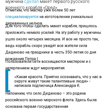
мужчина
сделал
макет первого русского
военного корабля «Орел».
Отметим, что мастер уже более 50 лет
специализируется
на изготовлении уникальных
деревянных челнов.
Для того чтобы сделать макет корабля, пришлось
приложить немало усилий. На эту работу у мужчины
ушло около четырех месяцев. И все не просто так,
ведь корабль скоро увидят все жители села
Дединово на празднике в честь 350-летия со дня
рождения Петра I.
Пользователи сети восхищаются мастером и с
нетерпением ждут мероприятия.
«Какая красота. Приятно осознавать, что у нас в
округе живут такие талантливые люди» -
написала подписчица Александра К.
Напомним, что село Дединово – это родина
российского военно-морского флота. Здесь была
основана первая государственная