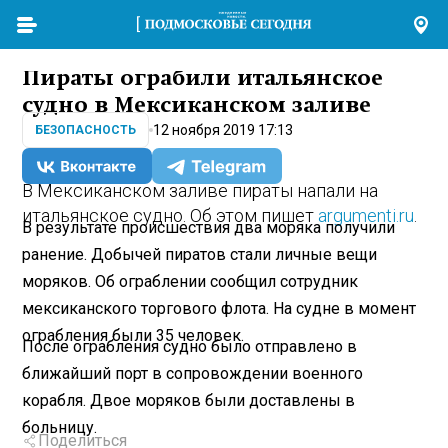
Пираты ограбили итальянское
судно в Мексиканском заливе
12 ноября 2019 17:13
БЕЗОПАСНОСТЬ
В Мексиканском заливе пираты напали на
итальянское судно. Об этом пишет
argumenti.ru
.
В результате происшествия два моряка получили
ранение. Добычей пиратов стали личные вещи
моряков. Об ограблении сообщил сотрудник
мексиканского торгового флота. На судне в момент
ограбления были 35 человек.
После ограбления судно было отправлено в
ближайший порт в сопровождении военного
корабля. Двое моряков были доставлены в
больницу.
Поделиться