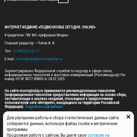
ИНТЕРНЕТ-ИЗДАНИЕ «ПОДМОСКОВЬЕ СЕГОДНЯ. ONLINE»
Учредители: ГАУ МО «Цифровые Медиа»

Главный редактор — Попов И. А.

Тел.: 
+7(495)223-35-11
E-mail: 
mosregtoday@mosregtoday.ru
Зарегистрировано Федеральной службой по надзору в сфере связи, 
информационных технологий и массовых коммуникаций (Роскомнадзор) Рег. 
номер ЭЛ № ФС77-89830 от 28.07.2025

На сайте mosregtoday.ru применяются рекомендательные технологии 
(информационные технологии предоставления информации на основе сбора, 
систематизации и анализа сведений, относящихся к предпочтениям 
пользователей сети «Интернет», находящихся на территории Российской 
Федерации).
 Подробная информация
© 2026 ПРАВА НА ВСЕ МАТЕРИАЛЫ САЙТА ПРИНАДЛЕЖАТ ГАУ МО "ЦИФРОВЫЕ 
Для улучшения работы и сбора статистических данных сайта
МЕДИА" (ОГРН: 1255000059467).
собираются данные, используя файлы cookie и метрические
программы.
Продолжая работу с сайтом, Вы даете свое
согласие на