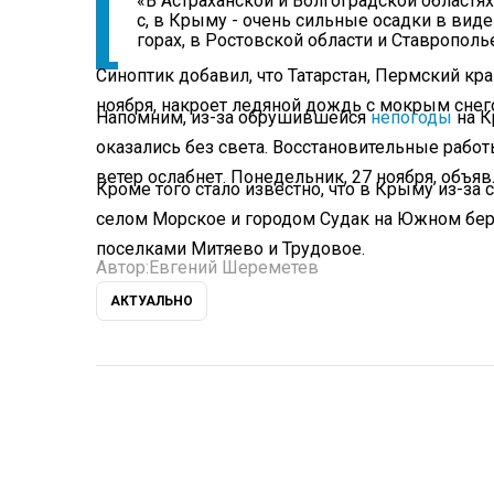
«В Астраханской и Волгоградской областях
с, в Крыму - очень сильные осадки в виде 
горах, в Ростовской области и Ставрополье
Синоптик добавил, что Татарстан, Пермский кр
ноября, накроет ледяной дождь с мокрым снег
Напомним, из-за обрушившейся
непогоды
на К
оказались без света. Восстановительные работ
ветер ослабнет. Понедельник, 27 ноября, объ
Кроме того стало известно, что в Крыму из-за 
селом Морское и городом Судак на Южном бер
поселками Митяево и Трудовое.
Автор:
Евгений Шереметев
АКТУАЛЬНО