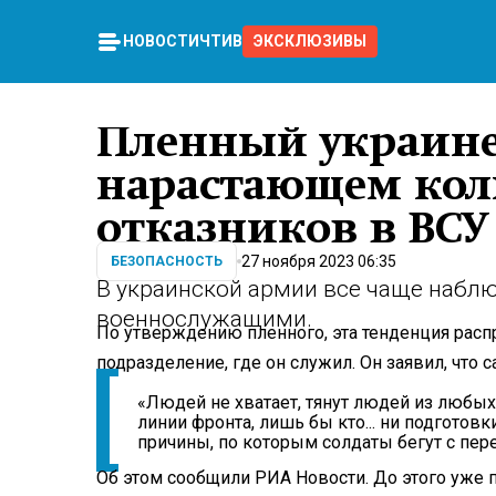
НОВОСТИ
ЧТИВО
ЭКСКЛЮЗИВЫ
Пленный украинец
нарастающем кол
отказников в ВСУ
27 ноября 2023 06:35
БЕЗОПАСНОСТЬ
В украинской армии все чаще набл
военнослужащими.
По утверждению пленного, эта тенденция расп
подразделение, где он служил. Он заявил, что 
«Людей не хватает, тянут людей из любы
линии фронта, лишь бы кто... ни подготовк
причины, по которым солдаты бегут с пер
Об этом сообщили РИА Новости. До этого уже 