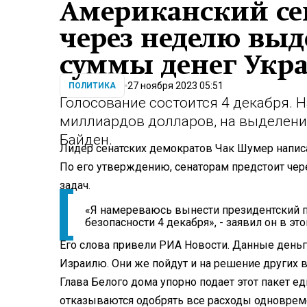
Американский се
через неделю вы
суммы денег Укр
27 ноября 2023 05:51
ПОЛИТИКА
Голосование состоится 4 декабря. Н
миллиардов долларов, на выделени
Байден.
Лидер сенатских демократов Чак Шумер напис
По его утверждению, сенаторам предстоит че
задач.
«Я намереваюсь вынести президентский 
безопасности 4 декабря», - заявил он в эт
Его слова привели РИА Новости. Данные деньг
Израилю. Они же пойдут и на решение других 
Глава Белого дома упорно подает этот пакет 
отказываются одобрять все расходы одновреме