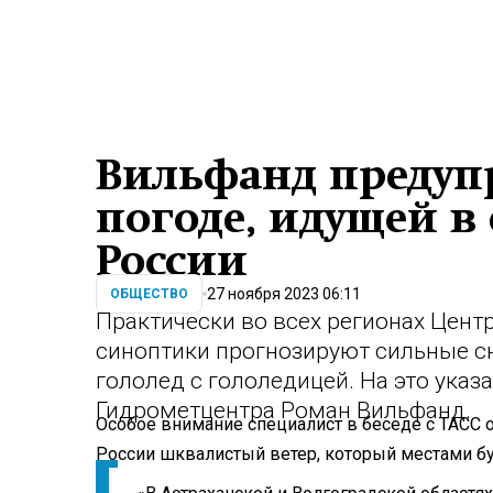
Вильфанд предуп
погоде, идущей в
России
27 ноября 2023 06:11
ОБЩЕСТВО
Практически во всех регионах Цент
синоптики прогнозируют сильные сн
гололед с гололедицей. На это указ
Гидрометцентра Роман Вильфанд.
Особое внимание специалист в беседе с ТАСС 
России шквалистый ветер, который местами буд