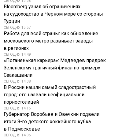
СЕГОДНЯ 15:58
Bloomberg узнал об ограничениях
на судоходство в Черном море со стороны
Турции
СЕГОДНЯ 15:57
Работа для всей страны: как обновление
московского метро развивает заводы
в регионах
СЕГОДНЯ 14:49
«Поганенькая карьера»: Медведев предрек
Зеленскому трагичный финал по примеру
Саакашвили
СЕГОДНЯ 14:38
В России нашли самый сладострастный
город: его назвали неофициальной
порностолицей
СЕГОДНЯ 14:16
Губернатор Воробьев и Овечкин подвели
итоги 8-го детского хоккейного кубка
в Подмосковье
СЕГОДНЯ 14:06