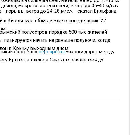
 ожидаются сильный снег, метель, ветер до 13-18 м/
дождя, мокрого снега и снега, ветер до 35-40 м/с в
 - порывы ветра до 24-28 м/с,», - сказал Вильфанд.
ай и Кировскую область уже в понедельник, 27
ом.
рымский полуостров порядка 500 тыс жителей
ы планируется начать не раньше полуночи, когда
явлен в Крыму выходным днем.
стихии экстренно
перекрыты
участки дорог между
егу Крыма, а также в Сакском районе между