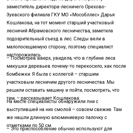
заместитель директора-лесничего Орехово-
Зуевского филиала ГКУ МО «Мособллес» Дарья
Кошлакова, на тот момент старший участковый
лесничий Абрамовского лесничества, заметила
подозрительный съезд в лес. Следы вели в
малопосещаемую сторону, поэтому специалист
насторожилась.
– Посмотрев вверх, увидела, что в глубине леса
макушки деревьев почему-то перекосило, как после
бомбежки. Я была с коллегой – старшим
участковым лесничим другого лесничества. Мы
решили оставить машину и пойти, посмотреть, что
там, – рассказывает Кошлакова.
На месте специалисты обнаружили пни с
выступившей на них смолой – совсем свежие. Там
же нашли длинную алюминиевую палочку с
отметками по 50 см.
– Это приспособление обычно используют для