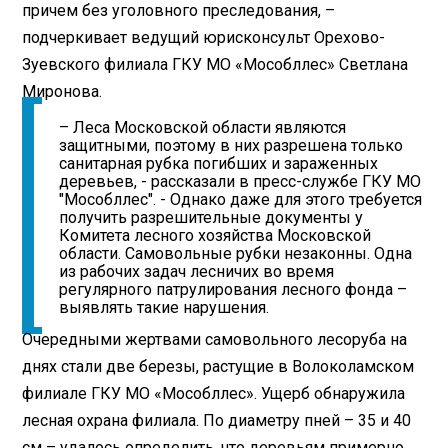
причем без уголовного преследования, –
подчеркивает ведущий юрис­консульт Орехово-
Зуевского филиала ГКУ МО «Мособллес» Светлана
Миронова.
– Леса Московской области являются
защитными, поэтому в них разрешена только
санитарная рубка погибших и зараженных
деревьев, - рассказали в пресс-службе ГКУ МО
"Мособллес". - Однако даже для этого требуется
получить разрешительные документы у
Комитета лесного хозяйства Московской
области. Самовольные рубки незаконны. Одна
из рабочих задач лесничих во время
регулярного патрулирования лесного фонда –
выявлять такие нарушения.
Очередными жертвами самовольного лесоруба на
днях стали две березы, растущие в Волоколамском
филиале ГКУ МО «Мособллес». Ущерб обнаружила
лесная охрана филиала. По диаметру пней – 35 и 40
см – удалось определить, что деревьям примерно