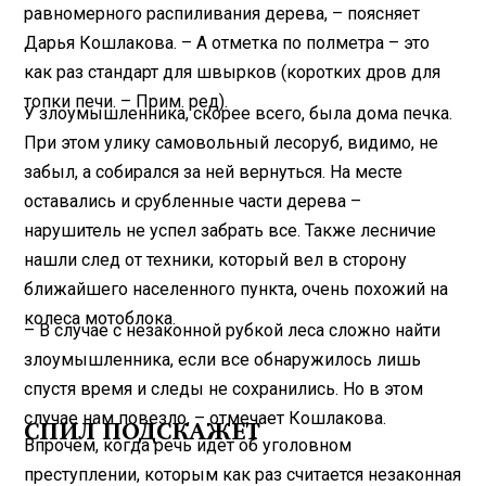
равномерного распиливания дерева, – поясняет
Дарья Кош­лакова. – А отметка по полметра – это
как раз стандарт для швырков (коротких дров для
топки печи. – Прим. ред).
У злоумышленника, скорее всего, была дома печка.
При этом улику самовольный лесоруб, видимо, не
забыл, а собирался за ней вернуться. На месте
оставались и срубленные части дерева –
нарушитель не успел забрать все. Также лесничие
нашли след от техники, который вел в сторону
ближайшего населенного пункта, очень похожий на
колеса мотоблока.
– В случае с незаконной рубкой леса сложно найти
злоумышленника, если все обнаружилось лишь
спустя время и следы не сохранились. Но в этом
случае нам повезло, – отмечает Кошлакова.
СПИЛ ПОДСКАЖЕТ
Впрочем, когда речь идет об уголовном
преступлении, которым как раз считается незаконная