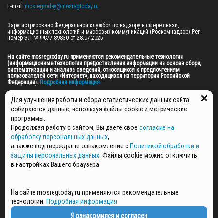
E-mail: 
mosregtoday@mosregtoday.ru
Зарегистрировано Федеральной службой по надзору в сфере связи, 
информационных технологий и массовых коммуникаций (Роскомнадзор) Рег. 
номер ЭЛ № ФС77-89830 от 28.07.2025

На сайте mosregtoday.ru применяются рекомендательные технологии 
(информационные технологии предоставления информации на основе сбора, 
систематизации и анализа сведений, относящихся к предпочтениям 
пользователей сети «Интернет», находящихся на территории Российской 
Федерации).
 Подробная информация
© 2026 ПРАВА НА ВСЕ МАТЕРИАЛЫ САЙТА ПРИНАДЛЕЖАТ ГАУ МО "ЦИФРОВЫЕ 
Для улучшения работы и сбора статистических данных сайта
МЕДИА" (ОГРН: 1255000059467).
собираются данные, используя файлы cookie и метрические
программы.
Продолжая работу с сайтом, Вы даете свое
согласие на
ПОЛИТИКА ОБРАБОТКИ И ЗАЩИТЫ ПЕРСОНАЛЬНЫХ ДАННЫХ
обработку персональных данных
,
НОВОСТИ
а также подтверждаете ознакомление с
Политикой обработки и
ГАЗЕТЫ
защиты персональных данных
. Файлы cookie можно отключить
РЕКЛАМОДАТЕЛЯМ
в настройках Вашего браузера.
КОНТАКТНАЯ ИНФОРМАЦИЯ
О РЕДАКЦИИ
На сайте mosregtoday.ru применяются рекомендательные
СПЕЦПРОЕКТЫ
технологии.
Подробная информация
СТАТЬИ
ПОЛИТИКА КОНФИДЕНЦИАЛЬНОСТИ
Я ознакомился и согласен