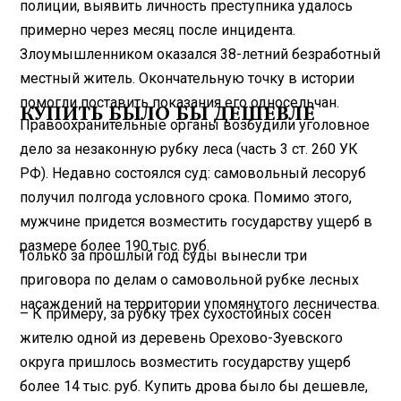
полиции, выявить личность преступника удалось
примерно через месяц после инцидента.
Злоумышленником оказался 38-летний безработный
местный житель. Окончательную точку в истории
помогли поставить показания его односельчан.
КУПИТЬ БЫЛО БЫ ДЕШЕВЛЕ
Правоохранительные органы возбудили уголовное
дело за незаконную рубку леса (часть 3 ст. 260 УК
РФ). Недавно состоялся суд: самовольный лесоруб
получил полгода условного срока. Помимо этого,
мужчине придется возместить государству ущерб в
размере более 190 тыс. руб.
Только за прошлый год суды вынесли три
приговора по делам о самовольной рубке лесных
насаждений на территории упомянутого лесничества.
– К примеру, за рубку трех сухостойных сосен
жителю одной из деревень Орехово-Зуевского
округа пришлось возместить государству ущерб
более 14 тыс. руб. Купить дрова было бы дешевле,