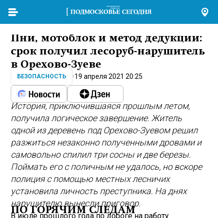
Пни, мотоблок и метод дедукции:
срок получил лесоруб-нарушитель
в Орехово-Зуеве
19 апреля 2021 20:25
БЕЗОПАСНОСТЬ
История, приключившаяся прошлым летом,
получила логическое завершение. Житель
одной из деревень под Орехово-Зуевом решил
разжиться незаконно полученными дровами и
самовольно спилил три сосны и две березы.
Поймать его с поличным не удалось, но вскоре
полиция с помощью местных лесничих
установила личность преступника. На днях
нарушителю вынесли приговор.
ПО ГОРЯЧИМ СЛЕДАМ
В июле прошлого года по дороге на работу