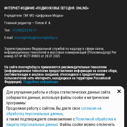
ИНТЕРНЕТ-ИЗДАНИЕ «ПОДМОСКОВЬЕ СЕГОДНЯ. ONLINE»
Учредители: ГАУ МО «Цифровые Медиа»

Главный редактор — Попов И. А.

Тел.: 
+7(495)223-35-11
E-mail: 
mosregtoday@mosregtoday.ru
Зарегистрировано Федеральной службой по надзору в сфере связи, 
информационных технологий и массовых коммуникаций (Роскомнадзор) Рег. 
номер ЭЛ № ФС77-89830 от 28.07.2025

На сайте mosregtoday.ru применяются рекомендательные технологии 
(информационные технологии предоставления информации на основе сбора, 
систематизации и анализа сведений, относящихся к предпочтениям 
пользователей сети «Интернет», находящихся на территории Российской 
Федерации).
 Подробная информация
© 2026 ПРАВА НА ВСЕ МАТЕРИАЛЫ САЙТА ПРИНАДЛЕЖАТ ГАУ МО "ЦИФРОВЫЕ 
Для улучшения работы и сбора статистических данных сайта
МЕДИА" (ОГРН: 1255000059467).
собираются данные, используя файлы cookie и метрические
программы.
Продолжая работу с сайтом, Вы даете свое
согласие на
ПОЛИТИКА ОБРАБОТКИ И ЗАЩИТЫ ПЕРСОНАЛЬНЫХ ДАННЫХ
обработку персональных данных
,
НОВОСТИ
а также подтверждаете ознакомление с
Политикой обработки и
ГАЗЕТЫ
защиты персональных данных
. Файлы cookie можно отключить