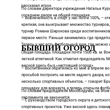
рассказал игрок.
По словам директора учреждения Натальи Кур
соседнем дворе на общей площадке.
– Вовлеченность в спорт у нас почти 100%, – о
крепкая, она выигрывает множество турниров, 
турнир Романа Широкова среди воспитанников
первое место. Раньше занимались где придетс
Теперь у нас есть футбольный дом, где можно 
БЫВШИЙ ОГОРОД
Общая площадь площадки почти 1500 кв. м. Во
легкой атлетикой. Как отметил председатель
весной здесь был «настоящий огород».
– Воспитанники обратились ко мне в апреле в
просьбой построить на месте заднего двора, 
несколько спортивных объектов, – говорит Бр
площадку для воркаута, а теперь открыли футб
По словам председателя Мособлдумы, на этом
парламента не закончится.
– С руководством городского округа и детско
спортивных проектов. Уже весной здесь плани