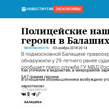
НОВОСТИ
ЧТИВО
ЭКСКЛЮЗИВЫ
Полицейские на
героин в Балаших
03 ноября 2018 20:14
БЕЗОПАСНОСТЬ
В подмосковной Балашихе правоохр
обнаружили у 29-летнего ранее суд
сообщает пресс-служба ГУ МВД Росс
Как уточнили в ведомстве, в микрорайоне Зар
5,67 грамма героина.
В отношении злоумышленника возбуждено угол
наркотиков».
Поделиться
БАЛАШИХА