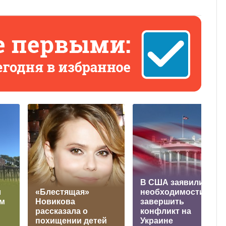
В США заявили о
л
«Блестящая»
необходимости
ом
Новикова
завершить
рассказала о
конфликт на
похищении детей
Украине