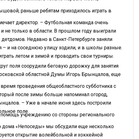
ышовой, раньше ребятам приходилось играть в
тмечает директор. – Футбольная команда очень
и не только в области. В прошлом году выиграли
 детдомов. Недавно в Санкт-Петербурге заняли
я – и на соседнюю улицу ходили, и в школы разные.
играть летом и зимой и проводить свои турниры.
круг поля соорудили беговую дорожку для занятия
 Московской областной Думы Игорь Брынцалов, еще
о время проведения общеобластного субботника с
который после зимы больше напоминал огород,
ынцалов. – Уже в начале июня здесь построили
ольное поле.
 помощь учреждению со стороны регионального
го дома «Непоседы» мы обсудили еще несколько
руется открытие волейбольной и хоккейной