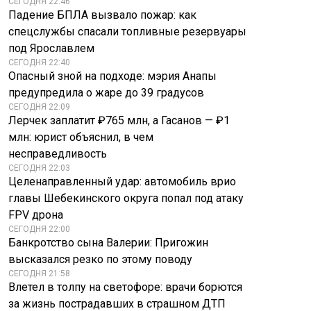
СЕГОДНЯ 22:46
Падение БПЛА вызвало пожар: как
спецслужбы спасали топливные резервуары
под Ярославлем
СЕГОДНЯ 22:40
Опасный зной на подходе: мэрия Анапы
предупредила о жаре до 39 градусов
СЕГОДНЯ 22:09
Лерчек заплатит ₽765 млн, а Гасанов — ₽1
млн: юрист объяснил, в чем
несправедливость
СЕГОДНЯ 22:03
Целенаправленный удар: автомобиль врио
главы Шебекинского округа попал под атаку
FPV дрона
СЕГОДНЯ 22:00
Банкротство сына Валерии: Пригожин
высказался резко по этому поводу
Пентагон после
В РПЦ объяснили
СЕГОДНЯ 21:58
«гневного звонка»
отношение к
Влетел в толпу на светофоре: врачи борются
Трампа собрал
кремации и
за жизнь пострадавших в страшном ДТП
срочное совещание
развеиванию праха