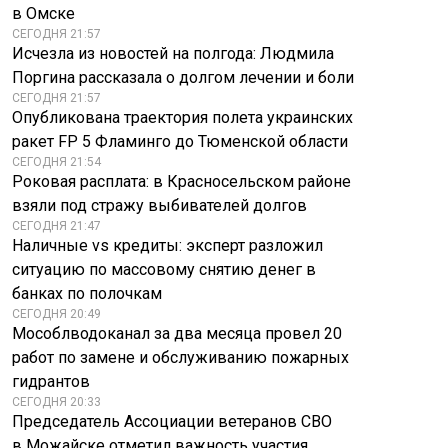
в Омске
СЕГОДНЯ 21:57
Исчезла из новостей на полгода: Людмила
Поргина рассказала о долгом лечении и боли
СЕГОДНЯ 21:57
Опубликована траектория полета украинских
ракет FP 5 Фламинго до Тюменской области
СЕГОДНЯ 21:54
Роковая расплата: в Красносельском районе
взяли под стражу выбивателей долгов
СЕГОДНЯ 21:47
Наличные vs кредиты: эксперт разложил
ситуацию по массовому снятию денег в
банках по полочкам
СЕГОДНЯ 20:49
Мособлводоканал за два месяца провел 20
работ по замене и обслуживанию пожарных
гидрантов
СЕГОДНЯ 20:33
Председатель Ассоциации ветеранов СВО
в Можайске отметил важность участия