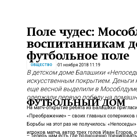
Поле чудес: Мосо
воспитанникам д
футбольное поле
01 ноября 2018 11:19
ОБЩЕСТВО
В детском доме Балашихи «Непосед
искусственным покрытием. Деньги н
еще весной выделили в Мособлдуме
одержали первую победу на домашн
ФУТБОЛЬНЫЙ ДОМ
На матч-открытие ребята из Балашихи приглас
«Преображение» – своих главных соперников н
Борьбы на этот раз не получилось: «Непоседы»
игроков матча, автор трех голов Иван Егоров, 
– Теперь нам есть где полноценно тренировать