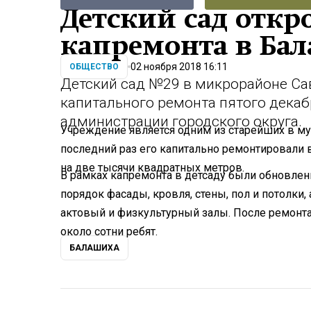
Детский сад откр
капремонта в Бал
02 ноября 2018 16:11
ОБЩЕСТВО
Детский сад №29 в микрорайоне Са
капитального ремонта пятого декаб
администрации городского округа.
Учреждение является одним из старейших в мун
последний раз его капитально ремонтировали в
на две тысячи квадратных метров.
В рамках капремонта в детсаду были обновл
порядок фасады, кровля, стены, пол и потолки,
актовый и физкультурный залы. После ремонт
около сотни ребят.
БАЛАШИХА