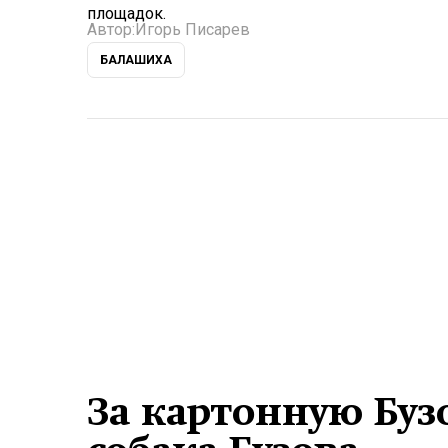
площадок.
Автор:
Игорь Писарев
БАЛАШИХА
За картонную Буз