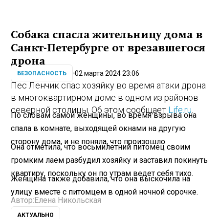
Собака спасла жительницу дома в
Санкт-Петербурге от врезавшегося
дрона
02 марта 2024 23:06
БЕЗОПАСНОСТЬ
Пес Ленчик спас хозяйку во время атаки дрона
в многоквартирном доме в одном из районов
северной столицы. Об этом сообщает
Life.ru
.
По словам самой женщины, во время взрыва она
спала в комнате, выходящей окнами на другую
сторону дома, и не поняла, что произошло.
Она отметила, что восьмилетний питомец своим
громким лаем разбудил хозяйку и заставил покинуть
квартиру, поскольку он по утрам ведет себя тихо.
Женщина также добавила, что она выскочила на
улицу вместе с питомцем в одной ночной сорочке.
Автор:
Елена Никольская
АКТУАЛЬНО