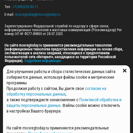
Тел.: 
+7(495)223-35-11
E-mail: 
mosregtoday@mosregtoday.ru
Зарегистрировано Федеральной службой по надзору в сфере связи, 
информационных технологий и массовых коммуникаций (Роскомнадзор) Рег. 
номер ЭЛ № ФС77-89830 от 28.07.2025

На сайте mosregtoday.ru применяются рекомендательные технологии 
(информационные технологии предоставления информации на основе сбора, 
систематизации и анализа сведений, относящихся к предпочтениям 
пользователей сети «Интернет», находящихся на территории Российской 
Федерации).
 Подробная информация
© 2026 ПРАВА НА ВСЕ МАТЕРИАЛЫ САЙТА ПРИНАДЛЕЖАТ ГАУ МО "ЦИФРОВЫЕ 
Для улучшения работы и сбора статистических данных сайта
МЕДИА" (ОГРН: 1255000059467).
собираются данные, используя файлы cookie и метрические
программы.
Продолжая работу с сайтом, Вы даете свое
согласие на
ПОЛИТИКА ОБРАБОТКИ И ЗАЩИТЫ ПЕРСОНАЛЬНЫХ ДАННЫХ
обработку персональных данных
,
НОВОСТИ
а также подтверждаете ознакомление с
Политикой обработки и
ГАЗЕТЫ
защиты персональных данных
. Файлы cookie можно отключить
РЕКЛАМОДАТЕЛЯМ
в настройках Вашего браузера.
КОНТАКТНАЯ ИНФОРМАЦИЯ
О РЕДАКЦИИ
На сайте mosregtoday.ru применяются рекомендательные
СПЕЦПРОЕКТЫ