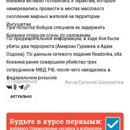
боевики активно готовились к терактам, которые
намеревались провести в местах массового
скопления мирных жителей на территории
Ингушетии.
При попытке бойцов спецнала их задержить
боевики открыли огонь по силовикам.
По предварительной информации, в ходе боя были
убиты два террориста (Амирхан Гуражев и Адам
Оздоев). По данным сетевого издания Readovka, оба
боевика ранее совершили убийство трех
сотрудников МВД РФ, после чего находились в
федеральном розыске.
Поделиться
Автор:
Евгений Шереметев
АКТУАЛЬНО