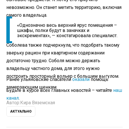
невозможно. Он станет метить территорию, включая
самого владельца.
«Однозначно весь верхний ярус помещения –
шкафы, полки будут в заначках и
экскрементах», — констатировала специалист.
Соболева также подчеркнула, что подобрать такому
зверьку рацион при квартирном содержании
достаточно трудно. Соболя можно держать
владельцу частного дома, для этого нужно
построить просторный вольер с большим выгулом.
Ранее ульяновские спасатели
оказали
помощь
замерзающим щенкам.
Будьте в курсе всех главных новостей – читайте
наш
канал
.
Автор:
Кира Вяземская
АКТУАЛЬНО