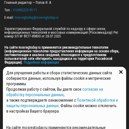
Главный редактор — Попов И. А.

Тел.: 
+7(495)223-35-11
E-mail: 
mosregtoday@mosregtoday.ru
Зарегистрировано Федеральной службой по надзору в сфере связи, 
информационных технологий и массовых коммуникаций (Роскомнадзор) Рег. 
номер ЭЛ № ФС77-89830 от 28.07.2025

На сайте mosregtoday.ru применяются рекомендательные технологии 
(информационные технологии предоставления информации на основе сбора, 
систематизации и анализа сведений, относящихся к предпочтениям 
пользователей сети «Интернет», находящихся на территории Российской 
Федерации).
 Подробная информация
© 2026 ПРАВА НА ВСЕ МАТЕРИАЛЫ САЙТА ПРИНАДЛЕЖАТ ГАУ МО "ЦИФРОВЫЕ 
Для улучшения работы и сбора статистических данных сайта
МЕДИА" (ОГРН: 1255000059467).
собираются данные, используя файлы cookie и метрические
программы.
Продолжая работу с сайтом, Вы даете свое
согласие на
ПОЛИТИКА ОБРАБОТКИ И ЗАЩИТЫ ПЕРСОНАЛЬНЫХ ДАННЫХ
обработку персональных данных
,
НОВОСТИ
а также подтверждаете ознакомление с
Политикой обработки и
ГАЗЕТЫ
защиты персональных данных
. Файлы cookie можно отключить
РЕКЛАМОДАТЕЛЯМ
в настройках Вашего браузера.
КОНТАКТНАЯ ИНФОРМАЦИЯ
О РЕДАКЦИИ
На сайте mosregtoday.ru применяются рекомендательные
СПЕЦПРОЕКТЫ