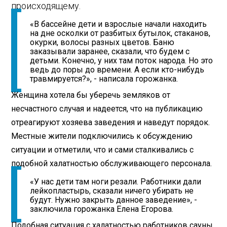
происходящему.
«В бассейне дети и взрослые начали находить
на дне осколки от разбитых бутылок, стаканов,
окурки, волосы разных цветов. Баню
заказывали заранее, сказали, что будем с
детьми. Конечно, у них там поток народа. Но это
ведь до поры до времени. А если кто-нибудь
травмируется?», - написала горожанка.
Женщина хотела бы уберечь земляков от
несчастного случая и надеется, что на публикацию
отреагируют хозяева заведения и наведут порядок.
Местные жители подключились к обсуждению
ситуации и отметили, что и сами сталкивались с
подобной халатностью обслуживающего персонала.
«У нас дети там ноги резали. Работники дали
лейкопластырь, сказали ничего убирать не
будут. Нужно закрыть данное заведение», -
заключила горожанка Елена Егорова.
Подобная ситуация с халатностью работников сауны