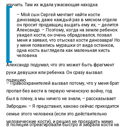
изучить. Там их ждала ужасающая находка.
– Мой сын Сергей мечтает найти кости
динозавра, даже каждый раз в мясном отделе
он просит продавщиц выдать ему их, – делится
Александр. – Поэтому, когда на земле ребенок
увидел кости, он очень обрадовался, позвал
меня и заявил, что отыскал кости динозавра! Но
у меня появились мурашки от вида останков,
одна кость выглядела как маленькая кисть
человека.
Александр подумал, что это может быть фрагмент
руки девушки или ребенка. Он сразу вызвал
полицию.
– Правоохранителей вызвал потому, что у меня брат
пропал без вести в первую чеченскую войну, год
был в плену, а мы ничего не знали, – рассказывает
Забродин. – Я представил, каково сейчас приходится
семье этого человека (если это действительно
человеческие кости), и решил не проходить мимо.
В полиции отреагировали быстро и забрали кости на