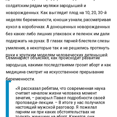
солдатским рядам муляжи зародышей и
новорожденных. Как выглядит плод на 10, 20, 30-й
неделях беременности, юноши узнали, рассматривая
кукол в коробочках. А доношенных новорожденных
без каких-либо лишних упаковок и пеленок им дали
подержать на руках. В глазах парней блестели слезы
умиления, а некоторые так и не решились протянуть
руки к хрупким моделям человеческих детенышей.
Семинарист объяснил, как происходит развитие
зародыша, какими последствиями грозит аборт и как
медицина смотрит на искусственное прерывание
беременности.
«Я рассказал ребятам, что современная наука
считает началом жизни человека момент
зачатия, – раскрыл Павел подробности своей
проповеди-лекции. – В итоге у нас получился
настоящий мужской разговор. Я пожелал
парням ни при каких обстоятельствах не
толкать женщину на аборт. Кажется, они