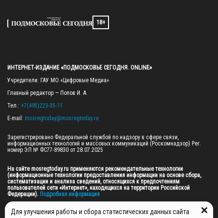
18+
ИНТЕРНЕТ-ИЗДАНИЕ «ПОДМОСКОВЬЕ СЕГОДНЯ. ONLINE»
Учредители: ГАУ МО «Цифровые Медиа»

Главный редактор — Попов И. А.

Тел.: 
+7(495)223-35-11
E-mail: 
mosregtoday@mosregtoday.ru
Зарегистрировано Федеральной службой по надзору в сфере связи, 
информационных технологий и массовых коммуникаций (Роскомнадзор) Рег. 
номер ЭЛ № ФС77-89830 от 28.07.2025

На сайте mosregtoday.ru применяются рекомендательные технологии 
(информационные технологии предоставления информации на основе сбора, 
систематизации и анализа сведений, относящихся к предпочтениям 
пользователей сети «Интернет», находящихся на территории Российской 
Федерации).
 Подробная информация
© 2026 ПРАВА НА ВСЕ МАТЕРИАЛЫ САЙТА ПРИНАДЛЕЖАТ ГАУ МО "ЦИФРОВЫЕ 
Для улучшения работы и сбора статистических данных сайта
МЕДИА" (ОГРН: 1255000059467).