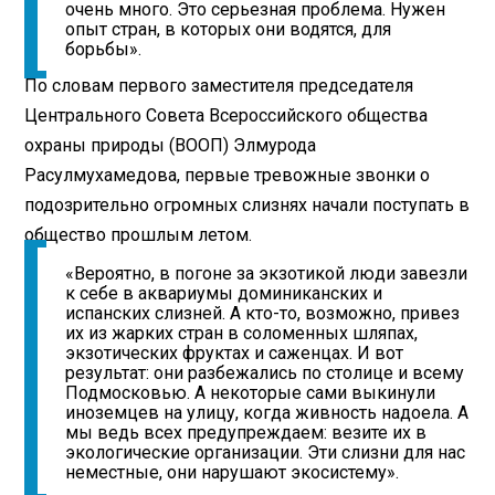
очень много. Это серьезная проблема. Нужен
опыт стран, в которых они водятся, для
борьбы».
По словам первого заместителя председателя
Центрального Совета Всероссийского общества
охраны природы (ВООП) Элмурода
Расулмухамедова, первые тревожные звонки о
подозрительно огромных слизнях начали поступать в
общество прошлым летом.
«Вероятно, в погоне за экзотикой люди завезли
к себе в аквариумы доминиканских и
испанских слизней. А кто-то, возможно, привез
их из жарких стран в соломенных шляпах,
экзотических фруктах и саженцах. И вот
результат: они разбежались по столице и всему
Подмосковью. А некоторые сами выкинули
иноземцев на улицу, когда живность надоела. А
мы ведь всех предупреждаем: везите их в
экологические организации. Эти слизни для нас
неместные, они нарушают экосистему».