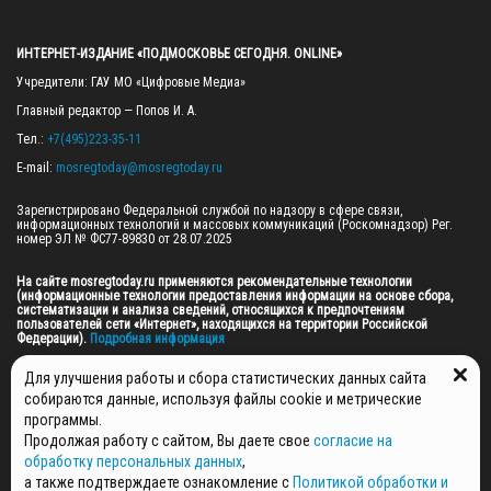
ИНТЕРНЕТ-ИЗДАНИЕ «ПОДМОСКОВЬЕ СЕГОДНЯ. ONLINE»
Учредители: ГАУ МО «Цифровые Медиа»

Главный редактор — Попов И. А.

Тел.: 
+7(495)223-35-11
E-mail: 
mosregtoday@mosregtoday.ru
Зарегистрировано Федеральной службой по надзору в сфере связи, 
информационных технологий и массовых коммуникаций (Роскомнадзор) Рег. 
номер ЭЛ № ФС77-89830 от 28.07.2025

На сайте mosregtoday.ru применяются рекомендательные технологии 
(информационные технологии предоставления информации на основе сбора, 
систематизации и анализа сведений, относящихся к предпочтениям 
пользователей сети «Интернет», находящихся на территории Российской 
Федерации).
 Подробная информация
© 2026 ПРАВА НА ВСЕ МАТЕРИАЛЫ САЙТА ПРИНАДЛЕЖАТ ГАУ МО "ЦИФРОВЫЕ 
Для улучшения работы и сбора статистических данных сайта
МЕДИА" (ОГРН: 1255000059467).
собираются данные, используя файлы cookie и метрические
программы.
Продолжая работу с сайтом, Вы даете свое
согласие на
ПОЛИТИКА ОБРАБОТКИ И ЗАЩИТЫ ПЕРСОНАЛЬНЫХ ДАННЫХ
обработку персональных данных
,
НОВОСТИ
а также подтверждаете ознакомление с
Политикой обработки и