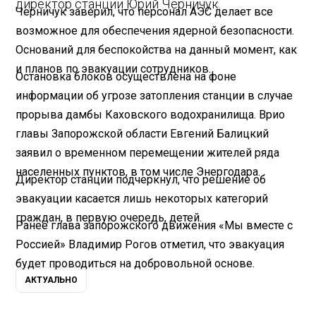
директор станции Юрий Черничук.
Черничук заверил, что персонал АЭС делает все
возможное для обеспечения ядерной безопасности.
Оснований для беспокойства на данный момент, как
и планов по эвакуации сотрудников.
Остановка блоков осуществлена на фоне
информации об угрозе затопления станции в случае
прорыва дамбы Каховского водохранилища. Врио
главы Запорожской области Евгений Балицкий
заявил о временном перемещении жителей ряда
населенных пунктов, в том числе Энергодара.
Директор станции подчеркнул, что решение об
эвакуации касается лишь некоторых категорий
граждан, в первую очередь, детей.
Ранее глава запорожского движения «Мы вместе с
Россией» Владимир Рогов отметил, что эвакуация
будет проводиться на добровольной основе.
АКТУАЛЬНО