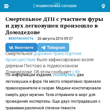
Смертельное ДТП с участием фуры
и двух легковушек произошло в
Домодедове
26 августа 2016 09:37
БЕЗОПАСНОСТЬ
Смертельное
дорожно-транспортное
происшествие
было зафиксировано возле
деревни Пестово в подмосковном
Домодедове. Об этом сообщает
Life
.
По информации издания,
столкнулись
две
легковушки и фура. На место оперативно приехали
правоохранители и скорая. Медики констатировали
смерть двух мужчин. Тела отправили в морг для
проведения экспертизы. Еще двух пострадавших с
травмами различной степени тяжести