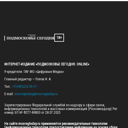
18+
ИНТЕРНЕТ-ИЗДАНИЕ «ПОДМОСКОВЬЕ СЕГОДНЯ. ONLINE»
Учредители: ГАУ МО «Цифровые Медиа»

Главный редактор — Попов И. А.

Тел.: 
+7(495)223-35-11
E-mail: 
mosregtoday@mosregtoday.ru
Зарегистрировано Федеральной службой по надзору в сфере связи, 
информационных технологий и массовых коммуникаций (Роскомнадзор) Рег. 
номер ЭЛ № ФС77-89830 от 28.07.2025

На сайте mosregtoday.ru применяются рекомендательные технологии 
(информационные технологии предоставления информации на основе сбора, 