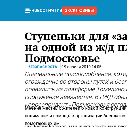
НОВОСТИ
ЧТИВО
ЭКСКЛЮЗИВЫ
Ступеньки для «з
на одной из ж/д 
Подмосковье
19 апреля 2019 14:05
БЕЗОПАСНОСТЬ
Специальные приспособления, кото
ограждение со стороны путей и бес
появились на платформе Томилино 
сооружения неизвестен. В РЖД обещ
корреспондент «Подмосковья сегод
Мнения местных жителей о новой конструкции 
понимание и помощь в организации бесплатног
помогающих им.
Так, Вадим Волохов, машинист электрички, расс