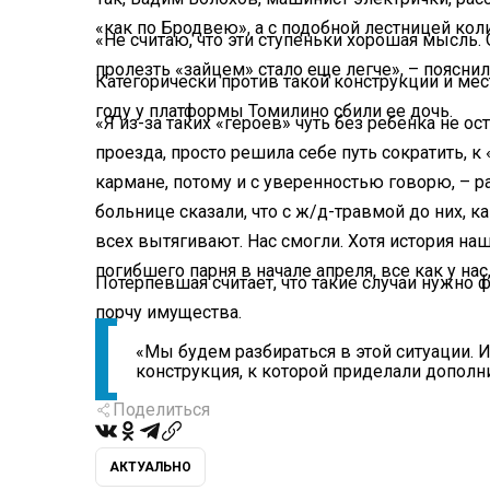
«как по Бродвею», а с подобной лестницей кол
«Не считаю, что эти ступеньки хорошая мысль.
пролезть «зайцем» стало еще легче», – пояснил
Категорически против такой конструкции и ме
году у платформы Томилино сбили ее дочь.
«Я из-за таких «героев» чуть без ребенка не ост
проезда, просто решила себе путь сократить, 
кармане, потому и с уверенностью говорю, – р
больнице сказали, что с ж/д-травмой до них, 
всех вытягивают. Нас смогли. Хотя история на
погибшего парня в начале апреля, все как у нас
Потерпевшая считает, что такие случаи нужно ф
порчу имущества.
«Мы будем разбираться в этой ситуации. 
конструкция, к которой приделали допол
Поделиться
АКТУАЛЬНО