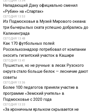
СЕГОДНЯ 13:54
Нападающий Даку официально сменил
«Рубин» на «Спартак»
СЕГОДНЯ 13:53
Из Подмосковья в Музей Мирового океана:
три бычерылых ската успешно добрались до
Калининграда
СЕГОДНЯ 13:48
Как 170 футбольных полей:
Россельхознадзор потребовал от компании
окосить гигантский участок в Кашире
СЕГОДНЯ 13:41
Пушистые, но не ручные: в лесах Рузского
округа стало больше белок — лесничие дают
советы
СЕГОДНЯ 13:36
Более 100 педагогов приняли участие в
программе «Земский учитель» в
Подмосковье с 2020 года
СЕГОДНЯ 13:33
«За ироничным ярлыком скрывается не