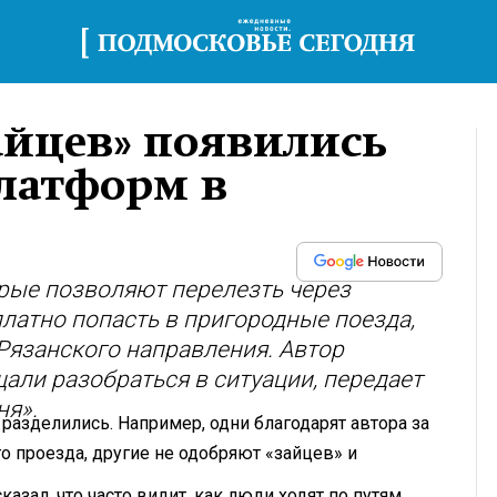
айцев» появились
платформ в
рые позволяют перелезть через
платно попасть в пригородные поезда,
Рязанского направления. Автор
али разобраться в ситуации, передает
ня».
разделились. Например, одни благодарят автора за
о проезда, другие не одобряют «зайцев» и
казал, что часто видит, как люди ходят по путям