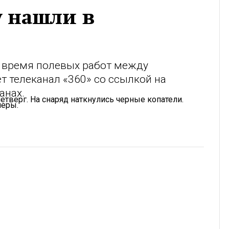
у нашли в
 время полевых работ между
 телеканал «360» со ссылкой на
анах.
тверг. На снаряд наткнулись черные копатели.
перы.