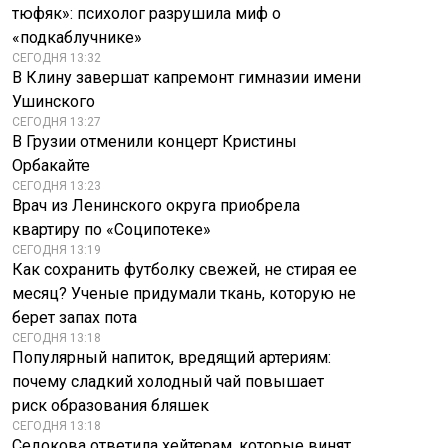
тюфяк»: психолог разрушила миф о
«подкаблучнике»
СЕГОДНЯ 13:32
В Клину завершат капремонт гимназии имени
Ушинского
СЕГОДНЯ 13:27
В Грузии отменили концерт Кристины
Орбакайте
СЕГОДНЯ 13:23
Врач из Ленинского округа приобрела
квартиру по «Соципотеке»
СЕГОДНЯ 13:19
Как сохранить футболку свежей, не стирая ее
месяц? Ученые придумали ткань, которую не
берет запах пота
СЕГОДНЯ 13:18
Популярный напиток, вредящий артериям:
почему сладкий холодный чай повышает
риск образования бляшек
СЕГОДНЯ 13:18
Седокова ответила хейтерам, которые винят