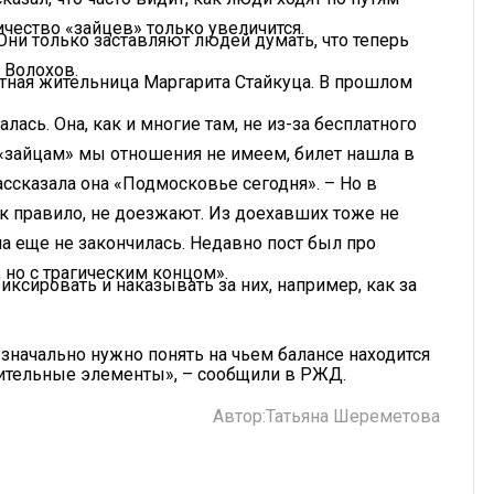
ичество «зайцев» только увеличится.
 Они только заставляют людей думать, что теперь
 Волохов.
стная жительница Маргарита Стайкуца. В прошлом
алась. Она, как и многие там, не из-за бесплатного
к «зайцам» мы отношения не имеем, билет нашла в
ассказала она «Подмосковье сегодня». – Но в
как правило, не доезжают. Из доехавших тоже не
ша еще не закончилась. Недавно пост был про
, но с трагическим концом».
иксировать и наказывать за них, например, как за
Изначально нужно понять на чьем балансе находится
нительные элементы», – сообщили в РЖД.
Автор:
Татьяна Шереметова