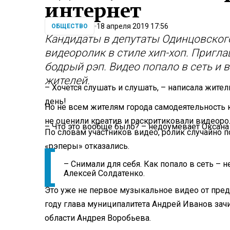
интернет
18 апреля 2019 17:56
ОБЩЕСТВО
Кандидаты в депутаты Одинцовского
видеоролик в стиле хип-хоп. Пригла
бодрый рэп. Видео попало в сеть и
жителей.
– Хочется слушать и слушать, – написала жител
день!
Но не всем жителям города самодеятельность
не оценили креатив и раскритиковали видеоро
– Что это вообще было? – недоумевает Оксана
По словам участников видео, ролик случайно п
«рэперы» отказались.
– Снимали для себя. Как попало в сеть – н
Алексей Солдатенко.
Это уже не первое музыкальное видео от пред
году глава муниципалитета Андрей Иванов зач
области Андрея Воробьева.