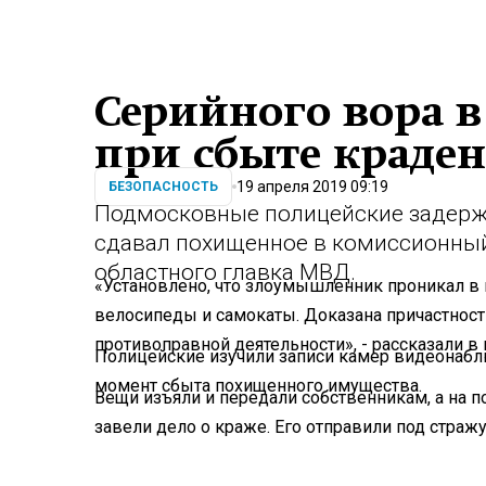
Серийного вора в
при сбыте краден
19 апреля 2019 09:19
БЕЗОПАСНОСТЬ
Подмосковные полицейские задержа
сдавал похищенное в комиссионный
областного главка МВД.
«Установлено, что злоумышленник проникал в
велосипеды и самокаты. Доказана причастнос
противоправной деятельности», - рассказали в 
Полицейские изучили записи камер видеонабл
момент сбыта похищенного имущества.
Вещи изъяли и передали собственникам, а на п
завели дело о краже. Его отправили под стражу